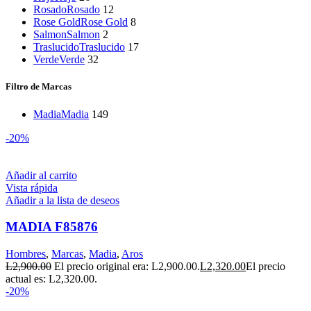
Rosado
Rosado
12
Rose Gold
Rose Gold
8
Salmon
Salmon
2
Traslucido
Traslucido
17
Verde
Verde
32
Filtro de Marcas
Madia
Madia
149
-20%
Añadir al carrito
Vista rápida
Añadir a la lista de deseos
MADIA F85876
Hombres
,
Marcas
,
Madia
,
Aros
L
2,900.00
El precio original era: L2,900.00.
L
2,320.00
El precio
actual es: L2,320.00.
-20%