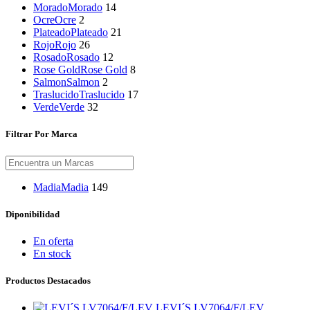
Morado
Morado
14
Ocre
Ocre
2
Plateado
Plateado
21
Rojo
Rojo
26
Rosado
Rosado
12
Rose Gold
Rose Gold
8
Salmon
Salmon
2
Traslucido
Traslucido
17
Verde
Verde
32
Filtrar Por Marca
Madia
Madia
149
Diponibilidad
En oferta
En stock
Productos Destacados
LEVI´S LV7064/F/LEV