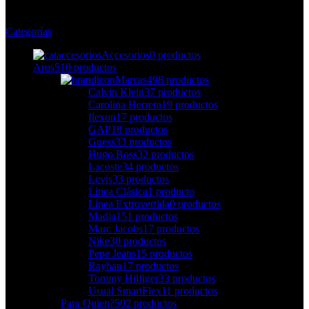
Categorías
Accesorios
0 productos
Aros
510 productos
Marcas
498 productos
Calvin Klein
37 productos
Carolina Herrera
19 productos
flexon
17 productos
GAP
18 productos
Guess
33 productos
Hugo Boss
32 productos
Lacoste
34 productos
Levis
33 productos
Línea Clásica
1 producto
Línea Extrovertida
0 productos
Madia
151 productos
Marc Jacobs
17 productos
Nike
30 productos
Pepe Jeans
15 productos
Rayban
17 productos
Tommy Hilfiger
33 productos
Usual SmartFlex
11 productos
Para Quien?
502 productos