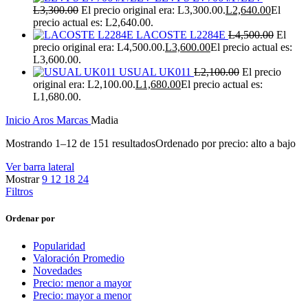
L
3,300.00
El precio original era: L3,300.00.
L
2,640.00
El
precio actual es: L2,640.00.
LACOSTE L2284E
L
4,500.00
El
precio original era: L4,500.00.
L
3,600.00
El precio actual es:
L3,600.00.
USUAL UK011
L
2,100.00
El precio
original era: L2,100.00.
L
1,680.00
El precio actual es:
L1,680.00.
Inicio
Aros
Marcas
Madia
Mostrando 1–12 de 151 resultados
Ordenado por precio: alto a bajo
Ver barra lateral
Mostrar
9
12
18
24
Filtros
Ordenar por
Popularidad
Valoración Promedio
Novedades
Precio: menor a mayor
Precio: mayor a menor