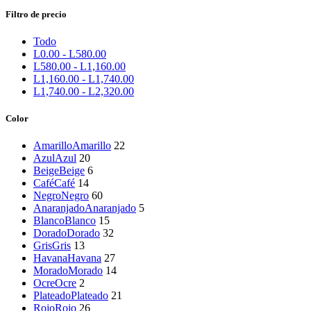
Filtro de precio
Todo
L
0.00
-
L
580.00
L
580.00
-
L
1,160.00
L
1,160.00
-
L
1,740.00
L
1,740.00
-
L
2,320.00
Color
Amarillo
Amarillo
22
Azul
Azul
20
Beige
Beige
6
Café
Café
14
Negro
Negro
60
Anaranjado
Anaranjado
5
Blanco
Blanco
15
Dorado
Dorado
32
Gris
Gris
13
Havana
Havana
27
Morado
Morado
14
Ocre
Ocre
2
Plateado
Plateado
21
Rojo
Rojo
26