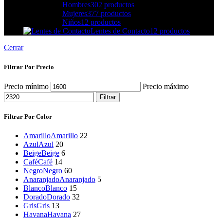
Hombres
302 productos
Mujeres
377 productos
Niños
12 productos
Lentes de Contacto
12 productos
Cerrar
Filtrar Por Precio
Precio mínimo
Precio máximo
Filtrar
Filtrar Por Color
Amarillo
Amarillo
22
Azul
Azul
20
Beige
Beige
6
Café
Café
14
Negro
Negro
60
Anaranjado
Anaranjado
5
Blanco
Blanco
15
Dorado
Dorado
32
Gris
Gris
13
Havana
Havana
27