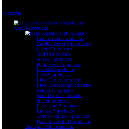
Categorías
Accesorios
0 productos
Aros
510 productos
Marcas
498 productos
Calvin Klein
37 productos
Carolina Herrera
19 productos
flexon
17 productos
GAP
18 productos
Guess
33 productos
Hugo Boss
32 productos
Lacoste
34 productos
Levis
33 productos
Línea Clásica
1 producto
Línea Extrovertida
0 productos
Madia
151 productos
Marc Jacobs
17 productos
Nike
30 productos
Pepe Jeans
15 productos
Rayban
17 productos
Tommy Hilfiger
33 productos
Usual SmartFlex
11 productos
Para Quien?
502 productos