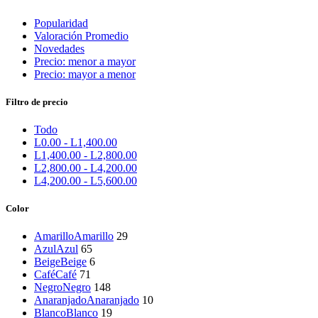
Popularidad
Valoración Promedio
Novedades
Precio: menor a mayor
Precio: mayor a menor
Filtro de precio
Todo
L
0.00
-
L
1,400.00
L
1,400.00
-
L
2,800.00
L
2,800.00
-
L
4,200.00
L
4,200.00
-
L
5,600.00
Color
Amarillo
Amarillo
29
Azul
Azul
65
Beige
Beige
6
Café
Café
71
Negro
Negro
148
Anaranjado
Anaranjado
10
Blanco
Blanco
19