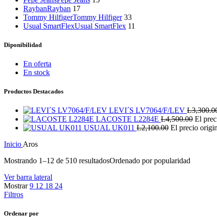
Rayban
Rayban
17
Tommy Hilfiger
Tommy Hilfiger
33
Usual SmartFlex
Usual SmartFlex
11
Diponibilidad
En oferta
En stock
Productos Destacados
LEVI´S LV7064/F/LEV
L
3,300.0
LACOSTE L2284E
L
4,500.00
El prec
USUAL UK011
L
2,100.00
El precio origi
Inicio
Aros
Mostrando 1–12 de 510 resultados
Ordenado por popularidad
Ver barra lateral
Mostrar
9
12
18
24
Filtros
Ordenar por