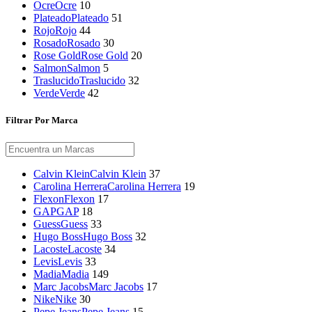
Ocre
Ocre
10
Plateado
Plateado
51
Rojo
Rojo
44
Rosado
Rosado
30
Rose Gold
Rose Gold
20
Salmon
Salmon
5
Traslucido
Traslucido
32
Verde
Verde
42
Filtrar Por Marca
Calvin Klein
Calvin Klein
37
Carolina Herrera
Carolina Herrera
19
Flexon
Flexon
17
GAP
GAP
18
Guess
Guess
33
Hugo Boss
Hugo Boss
32
Lacoste
Lacoste
34
Levis
Levis
33
Madia
Madia
149
Marc Jacobs
Marc Jacobs
17
Nike
Nike
30
Pepe Jeans
Pepe Jeans
15