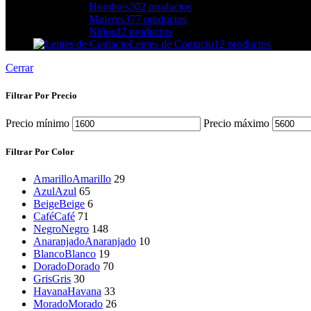
Hombres
302 productos
Mujeres
377 productos
Niños
12 productos
Lentes de Contacto
12 productos
Cerrar
Filtrar Por Precio
Precio mínimo
Precio máximo
Filtrar Por Color
Amarillo
Amarillo
29
Azul
Azul
65
Beige
Beige
6
Café
Café
71
Negro
Negro
148
Anaranjado
Anaranjado
10
Blanco
Blanco
19
Dorado
Dorado
70
Gris
Gris
30
Havana
Havana
33
Morado
Morado
26