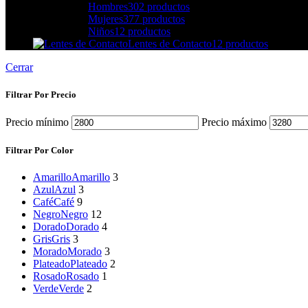
Hombres
302 productos
Mujeres
377 productos
Niños
12 productos
Lentes de Contacto
12 productos
Cerrar
Filtrar Por Precio
Precio mínimo
Precio máximo
Filtrar Por Color
Amarillo
Amarillo
3
Azul
Azul
3
Café
Café
9
Negro
Negro
12
Dorado
Dorado
4
Gris
Gris
3
Morado
Morado
3
Plateado
Plateado
2
Rosado
Rosado
1
Verde
Verde
2