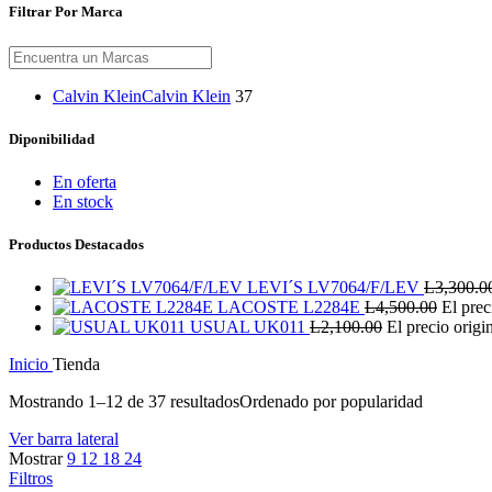
Filtrar Por Marca
Calvin Klein
Calvin Klein
37
Diponibilidad
En oferta
En stock
Productos Destacados
LEVI´S LV7064/F/LEV
L
3,300.0
LACOSTE L2284E
L
4,500.00
El prec
USUAL UK011
L
2,100.00
El precio origi
Inicio
Tienda
Mostrando 1–12 de 37 resultados
Ordenado por popularidad
Ver barra lateral
Mostrar
9
12
18
24
Filtros