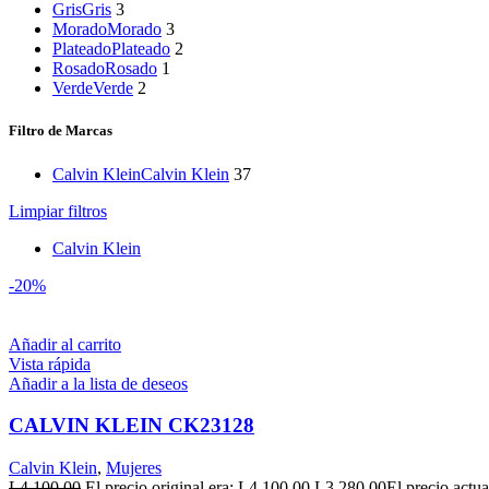
Gris
Gris
3
Morado
Morado
3
Plateado
Plateado
2
Rosado
Rosado
1
Verde
Verde
2
Filtro de Marcas
Calvin Klein
Calvin Klein
37
Limpiar filtros
Calvin Klein
-20%
Añadir al carrito
Vista rápida
Añadir a la lista de deseos
CALVIN KLEIN CK23128
Calvin Klein
,
Mujeres
L
4,100.00
El precio original era: L4,100.00.
L
3,280.00
El precio actua