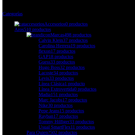
Categorías
Accesorios
0 productos
Aros
510 productos
Marcas
498 productos
Calvin Klein
37 productos
Carolina Herrera
19 productos
flexon
17 productos
GAP
18 productos
Guess
33 productos
Hugo Boss
32 productos
Lacoste
34 productos
Levis
33 productos
Línea Clásica
1 producto
Línea Extrovertida
0 productos
Madia
151 productos
Marc Jacobs
17 productos
Nike
30 productos
Pepe Jeans
15 productos
Rayban
17 productos
Tommy Hilfiger
33 productos
Usual SmartFlex
11 productos
Para Quien?
502 productos