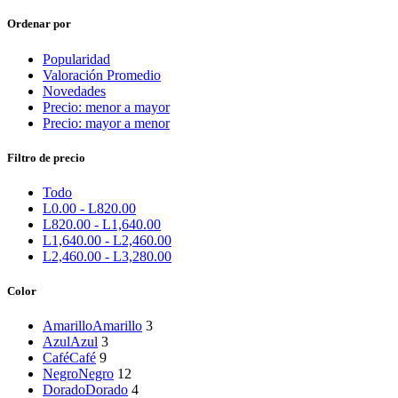
Ordenar por
Popularidad
Valoración Promedio
Novedades
Precio: menor a mayor
Precio: mayor a menor
Filtro de precio
Todo
L
0.00
-
L
820.00
L
820.00
-
L
1,640.00
L
1,640.00
-
L
2,460.00
L
2,460.00
-
L
3,280.00
Color
Amarillo
Amarillo
3
Azul
Azul
3
Café
Café
9
Negro
Negro
12
Dorado
Dorado
4