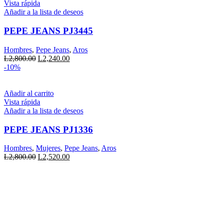
producto
Vista rápida
tiene
Añadir a la lista de deseos
múltiples
variantes.
PEPE JEANS PJ3445
Las
opciones
Hombres
,
Pepe Jeans
,
Aros
se
El
El
L
2,800.00
L
2,240.00
pueden
precio
precio
-10%
elegir
original
actual
en
era:
es:
la
L2,800.00.
L2,240.00.
Añadir al carrito
página
Vista rápida
de
Añadir a la lista de deseos
producto
PEPE JEANS PJ1336
Hombres
,
Mujeres
,
Pepe Jeans
,
Aros
El
El
L
2,800.00
L
2,520.00
precio
precio
original
actual
era:
es:
L2,800.00.
L2,520.00.