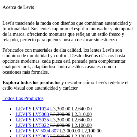
Acerca de Levis
Levi's trasciende la moda con diseños que combinan autenticidad y
funcionalidad. Sus lentes capturan el espíritu innovador y atemporal
de la marca, ofreciendo monturas que reflejan un estilo fresco y
relajado, perfecto para quienes buscan destacar sin esfuerzo.
Fabricados con materiales de alta calidad, los lentes Levi's son
sinónimo de durabilidad y confort. Desde diseños clásicos hasta
opciones modernas, cada pieza está pensada para complementar
cualquier look, adaptándose tanto a estilos casuales como a
ocasiones más formales.
Explora todos los productos
y descubre cómo Levi's redefine el
estilo visual con autenticidad y carácter.
Todos Los Productos
El
El
LEVI´S LV1024
L
3,300.00
L
2,640.00
precio
El
precio
El
LEVI´S LV5003
L
3,300.00
L
2,310.00
original
precio
El
actual
precio
El
LEVI´S LV5035
L
3,300.00
L
2,640.00
era:
original
precio
El
es:
actual
precio
El
LEVI´S LV5022
L
3,000.00
L
2,100.00
L3,300.00.
era:
original
precio
El
L2,640.00.
es:
actual
precio
El
LEVI´S LV 5004 807
L
3,000.00
L
2,100.00
L3,300.00.
era:
original
El
precio
L2,310.00.
es:
actual
El
precio
LEVI´S LV5005
L
3,000.00
L
2,100.00