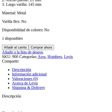
3. Largo varilla: 145 mm
Material: Metal
Varilla flex: No
Disponibilidad de colores: No
1 disponibles
LEVI
Añadir al carrito
Comprar ahora
´S
Añadir a la lista de deseos
LV7064/F/LEV
SKU:
900
Categorías:
Aros
,
Hombres
,
Levis
cantidad
Compartir:
Descripción
Información adicional
Valoraciones (0)
Acerca de Levis
Shipping & Delivery
Descripción