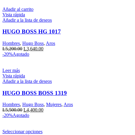
en
era:
es:
la
L5,400.00.
L3,780.00.
Añadir al carrito
página
Vista rápida
de
Añadir a la lista de deseos
producto
HUGO BOSS HG 1017
Hombres
,
Hugo Boss
,
Aros
El
El
L
5,200.00
L
3,640.00
precio
precio
-20%
Agotado
original
actual
era:
es:
L5,200.00.
L3,640.00.
Leer más
Vista rápida
Añadir a la lista de deseos
HUGO BOSS BOSS 1319
Hombres
,
Hugo Boss
,
Mujeres
,
Aros
El
El
L
5,500.00
L
4,400.00
precio
precio
-20%
Agotado
original
actual
era:
es:
L5,500.00.
Este
L4,400.00.
Seleccionar opciones