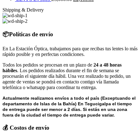
L3,300.00.
era:
precio
original
L2,640.00.
es:
precio
actual
Shipping & Delivery
L3,000.00.
original
era:
L2,100.00.
actual
es:
era:
L3,000.00.
es:
L2,100.00.
L3,000.00.
L2,100.00.
📦Políticas de envío
En La Estación Óptica, trabajamos para que recibas tus lentes lo más
rápido posible y en perfectas condiciones.
Todos los pedidos se procesan en un plazo de
24 a 48 horas
hábiles
. Los pedidos realizados durante el fin de semana se
procesarán el siguiente día hábil. Una vez realizado tu pedido, un
agente de ventas se pondrá en contacto contigo vía llamada
telefónica o whatsapp para coordinar tu entrega.
Actualmente realizamos envíos a todo el país (Exceptuando el
departamento de Islas de la Bahía) E
n Tegucigalpa el tiempo
de entrega puede ser menor a 2 días.
Si estás en una zona
fuera de la ciudad el tiempo de entrega puede variar.
💰 Costos de envío