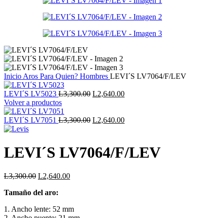
Inicio
Aros
Para Quien?
Hombres
LEVI´S LV7064/F/LEV
El
El
LEVI´S LV5023
L
3,300.00
L
2,640.00
precio
precio
Volver a productos
original
actual
era:
El
es:
El
LEVI´S LV7051
L
3,300.00
L
2,640.00
L3,300.00.
precio
L2,640.00.
precio
original
actual
era:
es:
LEVI´S LV7064/F/LEV
L3,300.00.
L2,640.00.
El
El
L
3,300.00
L
2,640.00
precio
precio
Tamaño del aro:
original
actual
era:
es:
1. Ancho lente: 52 mm
L3,300.00.
L2,640.00.
2. Ancho puente: 21 mm