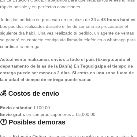
En La Estación Óptica, trabajamos para que recibas tus lentes lo más
rápido posible y en perfectas condiciones.
Todos los pedidos se procesan en un plazo de
24 a 48 horas hábiles
.
Los pedidos realizados durante el fin de semana se procesarán el
siguiente día hábil. Una vez realizado tu pedido, un agente de ventas
se pondrá en contacto contigo vía llamada telefónica o whatsapp para
coordinar tu entrega.
Actualmente realizamos envíos a todo el país (Exceptuando el
departamento de Islas de la Bahía) E
n Tegucigalpa el tiempo de
entrega puede ser menor a 2 días.
Si estás en una zona fuera de
la ciudad el tiempo de entrega puede variar.
💰 Costos de envío
Envío estándar
: L100.00.
Envío gratis
en compras superiores a L5,000.00.
🕐 Posibles demoras
En
La Estación Óptica
, hacemos todo lo posible para que recibas tu