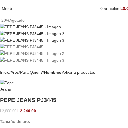
Menú
0
artículos
L
0.
-20%
Agotado
Inicio
Aros
Para Quien?
Hombres
Volver a productos
PEPE JEANS PJ3445
L
2,240.00
L
2,800.00
Tamaño de aro: