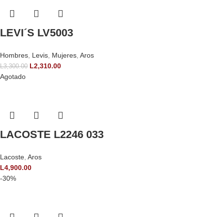
LEVI´S LV5003
Hombres
,
Levis
,
Mujeres
,
Aros
L
2,310.00
L
3,300.00
Agotado
LACOSTE L2246 033
Lacoste
,
Aros
L
4,900.00
-30%