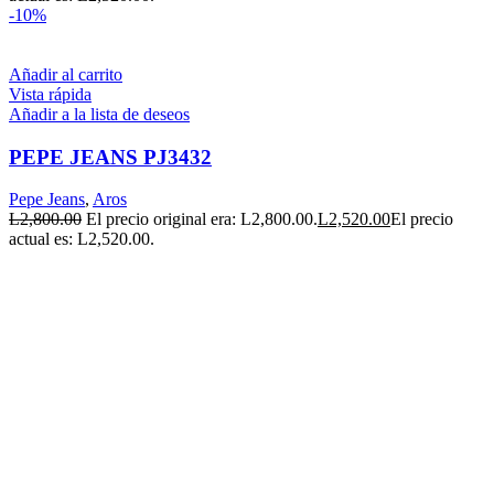
-10%
Añadir al carrito
Vista rápida
Añadir a la lista de deseos
PEPE JEANS PJ3432
Pepe Jeans
,
Aros
L
2,800.00
El precio original era: L2,800.00.
L
2,520.00
El precio
actual es: L2,520.00.