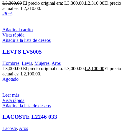
L
3,300.00
El precio original era: L3,300.00.
L
2,310.00
El precio
actual es: L2,310.00.
-30%
Añadir al carrito
Vista rápida
Añadir a la lista de deseos
LEVI´S LV5005
Hombres
,
Levis
,
Mujeres
,
Aros
L
3,000.00
El precio original era: L3,000.00.
L
2,100.00
El precio
actual es: L2,100.00.
Agotado
Leer más
Vista rápida
Añadir a la lista de deseos
LACOSTE L2246 033
Lacoste
,
Aros