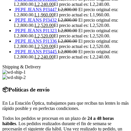
L2,800.00.
L
2,240.00
El precio actual es: L2,240.00.
PEPE JEANS PJ3447
L
2,800.00
El precio original era:
L2,800.00.
L
1,960.00
El precio actual es: L1,960.00.
PEPE JEANS PJ3432
L
2,800.00
El precio original era:
L2,800.00.
L
2,520.00
El precio actual es: L2,520.00.
PEPE JEANS PJ1323
L
2,800.00
El precio original era:
L2,800.00.
L
2,520.00
El precio actual es: L2,520.00.
PEPE JEANS PJ1336
L
2,800.00
El precio original era:
L2,800.00.
L
2,520.00
El precio actual es: L2,520.00.
PEPE JEANS PJ3445
L
2,800.00
El precio original era:
L2,800.00.
L
2,240.00
El precio actual es: L2,240.00.
Shipping & Delivery
📦Políticas de envío
En La Estación Óptica, trabajamos para que recibas tus lentes lo más
rápido posible y en perfectas condiciones.
Todos los pedidos se procesan en un plazo de
24 a 48 horas
hábiles
. Los pedidos realizados durante el fin de semana se
procesarán el siguiente día hábil. Una vez realizado tu pedido, un