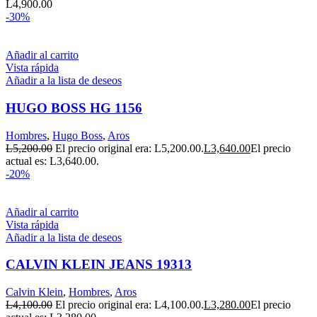
L
4,900.00
-30%
Añadir al carrito
Vista rápida
Añadir a la lista de deseos
HUGO BOSS HG 1156
Hombres
,
Hugo Boss
,
Aros
L
5,200.00
El precio original era: L5,200.00.
L
3,640.00
El precio
actual es: L3,640.00.
-20%
Añadir al carrito
Vista rápida
Añadir a la lista de deseos
CALVIN KLEIN JEANS 19313
Calvin Klein
,
Hombres
,
Aros
L
4,100.00
El precio original era: L4,100.00.
L
3,280.00
El precio