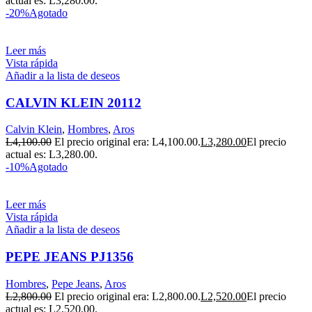
actual es: L3,280.00.
-20%
Agotado
Leer más
Vista rápida
Añadir a la lista de deseos
CALVIN KLEIN 20112
Calvin Klein
,
Hombres
,
Aros
L
4,100.00
El precio original era: L4,100.00.
L
3,280.00
El precio
actual es: L3,280.00.
-10%
Agotado
Leer más
Vista rápida
Añadir a la lista de deseos
PEPE JEANS PJ1356
Hombres
,
Pepe Jeans
,
Aros
L
2,800.00
El precio original era: L2,800.00.
L
2,520.00
El precio
actual es: L2,520.00.