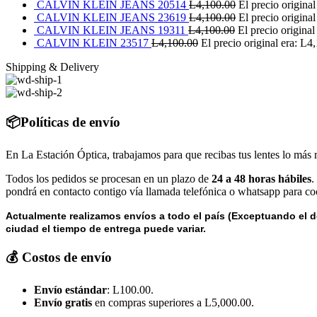
CALVIN KLEIN JEANS 20514
L
4,100.00
El precio origina
CALVIN KLEIN JEANS 23619
L
4,100.00
El precio origina
CALVIN KLEIN JEANS 19311
L
4,100.00
El precio original
CALVIN KLEIN 23517
L
4,100.00
El precio original era: L4
Shipping & Delivery
📦Políticas de envío
En La Estación Óptica, trabajamos para que recibas tus lentes lo más 
Todos los pedidos se procesan en un plazo de
24 a 48 horas hábiles
.
pondrá en contacto contigo vía llamada telefónica o whatsapp para coo
Actualmente realizamos envíos a todo el país (Exceptuando el d
ciudad el tiempo de entrega puede variar.
💰 Costos de envío
Envío estándar
: L100.00.
Envío gratis
en compras superiores a L5,000.00.