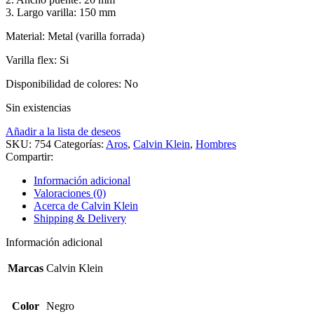
3. Largo varilla: 150 mm
Material: Metal (varilla forrada)
Varilla flex: Si
Disponibilidad de colores: No
Sin existencias
Añadir a la lista de deseos
SKU:
754
Categorías:
Aros
,
Calvin Klein
,
Hombres
Compartir:
Información adicional
Valoraciones (0)
Acerca de Calvin Klein
Shipping & Delivery
Información adicional
Marcas
Calvin Klein
Color
Negro