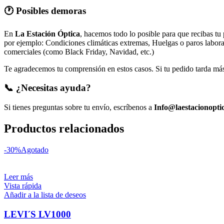
🕐 Posibles demoras
En
La Estación Óptica
, hacemos todo lo posible para que recibas tu
por ejemplo: Condiciones climáticas extremas, Huelgas o paros laborale
comerciales (como Black Friday, Navidad, etc.)
Te agradecemos tu comprensión en estos casos. Si tu pedido tarda más 
📞 ¿Necesitas ayuda?
Si tienes preguntas sobre tu envío, escríbenos a
Info@laestacionopti
Productos relacionados
-30%
Agotado
Leer más
Vista rápida
Añadir a la lista de deseos
LEVI´S LV1000