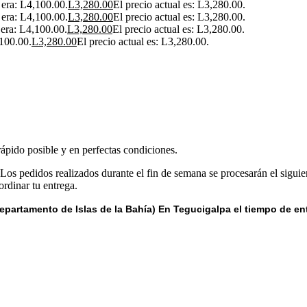
l era: L4,100.00.
L
3,280.00
El precio actual es: L3,280.00.
l era: L4,100.00.
L
3,280.00
El precio actual es: L3,280.00.
 era: L4,100.00.
L
3,280.00
El precio actual es: L3,280.00.
,100.00.
L
3,280.00
El precio actual es: L3,280.00.
rápido posible y en perfectas condiciones.
 Los pedidos realizados durante el fin de semana se procesarán el siguie
rdinar tu entrega.
epartamento de Islas de la Bahía) E
n Tegucigalpa el tiempo de en