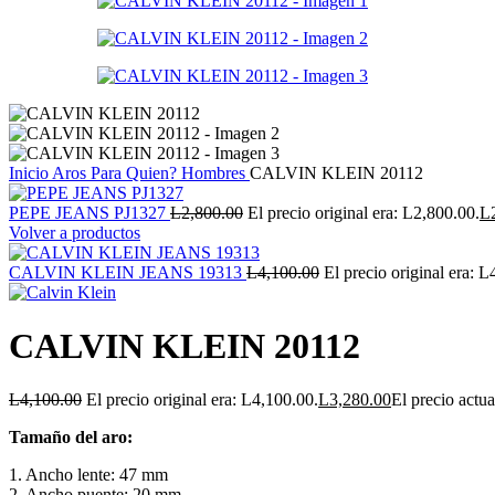
Inicio
Aros
Para Quien?
Hombres
CALVIN KLEIN 20112
PEPE JEANS PJ1327
L
2,800.00
El precio original era: L2,800.00.
L
Volver a productos
CALVIN KLEIN JEANS 19313
L
4,100.00
El precio original era: L
CALVIN KLEIN 20112
L
4,100.00
El precio original era: L4,100.00.
L
3,280.00
El precio actua
Tamaño del aro:
1. Ancho lente: 47 mm
2. Ancho puente: 20 mm