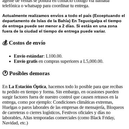
agente de ventas se pondrá en contacto contigo vía llamada
telefónica o whatsapp para coordinar tu entrega.
Actualmente realizamos envíos a todo el país (Exceptuando el
departamento de Islas de la Bahía) E
n Tegucigalpa el tiempo
de entrega puede ser menor a 2 días.
Si estás en una zona
fuera de la ciudad el tiempo de entrega puede variar.
💰 Costos de envío
Envío estándar
: L100.00.
Envío gratis
en compras superiores a L5,000.00.
🕐 Posibles demoras
En
La Estación Óptica
, hacemos todo lo posible para que recibas
tu pedido en tiempo y forma. Sin embargo, en ocasiones pueden
surgir factores fuera de nuestro control que causen retrasos en la
entrega, como por ejemplo: Condiciones climáticas extremas,
Huelgas o paros laborales de las empresas de mensajería, Bloqueos
de carreteras o cierres logísticos, Festivos oficiales y días no
laborables, Altas temporadas comerciales (como Black Friday,
Navidad, etc.)