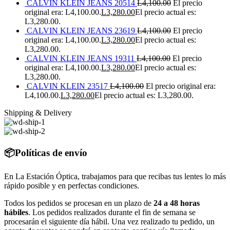
CALVIN KLEIN JEANS 20514
L
4,100.00
El precio
original era: L4,100.00.
L
3,280.00
El precio actual es:
L3,280.00.
CALVIN KLEIN JEANS 23619
L
4,100.00
El precio
original era: L4,100.00.
L
3,280.00
El precio actual es:
L3,280.00.
CALVIN KLEIN JEANS 19311
L
4,100.00
El precio
original era: L4,100.00.
L
3,280.00
El precio actual es:
L3,280.00.
CALVIN KLEIN 23517
L
4,100.00
El precio original era:
L4,100.00.
L
3,280.00
El precio actual es: L3,280.00.
Shipping & Delivery
📦Políticas de envío
En La Estación Óptica, trabajamos para que recibas tus lentes lo más
rápido posible y en perfectas condiciones.
Todos los pedidos se procesan en un plazo de
24 a 48 horas
hábiles
. Los pedidos realizados durante el fin de semana se
procesarán el siguiente día hábil. Una vez realizado tu pedido, un