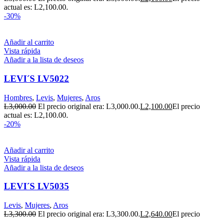
actual es: L2,100.00.
-30%
Añadir al carrito
Vista rápida
Añadir a la lista de deseos
LEVI´S LV5022
Hombres
,
Levis
,
Mujeres
,
Aros
L
3,000.00
El precio original era: L3,000.00.
L
2,100.00
El precio
actual es: L2,100.00.
-20%
Añadir al carrito
Vista rápida
Añadir a la lista de deseos
LEVI´S LV5035
Levis
,
Mujeres
,
Aros
L
3,300.00
El precio original era: L3,300.00.
L
2,640.00
El precio