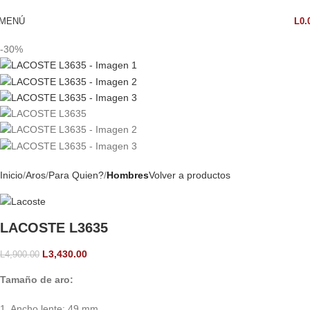
MENÚ
L
0.
-30%
Inicio
Aros
Para Quien?
Hombres
Volver a productos
LACOSTE L3635
L
3,430.00
L
4,900.00
Tamaño de aro:
1. Ancho lente: 49 mm