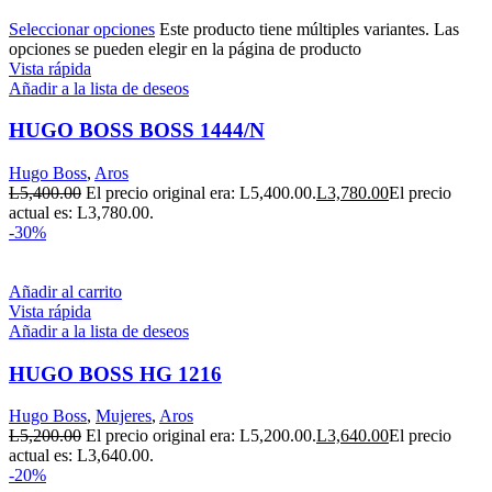
Seleccionar opciones
Este producto tiene múltiples variantes. Las
opciones se pueden elegir en la página de producto
Vista rápida
Añadir a la lista de deseos
HUGO BOSS BOSS 1444/N
Hugo Boss
,
Aros
L
5,400.00
El precio original era: L5,400.00.
L
3,780.00
El precio
actual es: L3,780.00.
-30%
Añadir al carrito
Vista rápida
Añadir a la lista de deseos
HUGO BOSS HG 1216
Hugo Boss
,
Mujeres
,
Aros
L
5,200.00
El precio original era: L5,200.00.
L
3,640.00
El precio
actual es: L3,640.00.
-20%