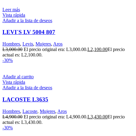
Leer más
Vista rápida
Añadir a la lista de deseos
LEVI´S LV 5004 807
Hombres
,
Levis
,
Mujeres
,
Aros
L
3,000.00
El precio original era: L3,000.00.
L
2,100.00
El precio
actual es: L2,100.00.
-30%
Añadir al carrito
Vista rápida
Añadir a la lista de deseos
LACOSTE L3635
Hombres
,
Lacoste
,
Mujeres
,
Aros
L
4,900.00
El precio original era: L4,900.00.
L
3,430.00
El precio
actual es: L3,430.00.
-30%