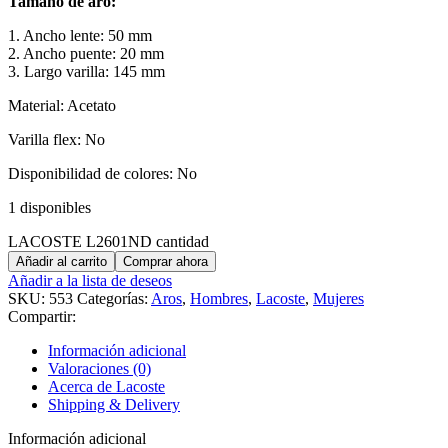
Tamaño de aro:
1. Ancho lente: 50 mm
2. Ancho puente: 20 mm
3. Largo varilla: 145 mm
Material: Acetato
Varilla flex: No
Disponibilidad de colores: No
1 disponibles
LACOSTE L2601ND cantidad
Añadir al carrito
Comprar ahora
Añadir a la lista de deseos
SKU:
553
Categorías:
Aros
,
Hombres
,
Lacoste
,
Mujeres
Compartir:
Información adicional
Valoraciones (0)
Acerca de Lacoste
Shipping & Delivery
Información adicional