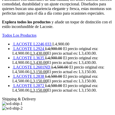
comodidad, durabilidad y un ajuste excepcional. Diseñados para
quienes buscan una apariencia elegante y fresca, estas monturas son
perfectas tanto para el día a día como para ocasiones especiales.
Explora todos los productos
y añade un toque de distinción con el
estilo inconfundible de Lacoste.
Todos Los Productos
LACOSTE L2246 033
L
4,900.00
LACOSTE L2924
L
4,900.00
El precio original era:
L4,900.00.
L
3,430.00
El precio actual es: L3,430.00.
LACOSTE L3635
L
4,900.00
El precio original era:
L4,900.00.
L
3,430.00
El precio actual es: L3,430.00.
LACOSTE L2601ND
L
4,500.00
El precio original era:
L4,500.00.
L
3,150.00
El precio actual es: L3,150.00.
LACOSTE L2838
L
4,500.00
El precio original era:
L4,500.00.
L
3,150.00
El precio actual es: L3,150.00.
LACOSTE L2872
L
4,500.00
El precio original era:
L4,500.00.
L
3,150.00
El precio actual es: L3,150.00.
Shipping & Delivery