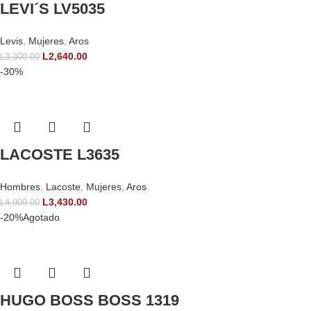
LEVI´S LV5035
Levis
,
Mujeres
,
Aros
L
2,640.00
L
3,300.00
-30%
LACOSTE L3635
Hombres
,
Lacoste
,
Mujeres
,
Aros
L
3,430.00
L
4,900.00
-20%
Agotado
HUGO BOSS BOSS 1319