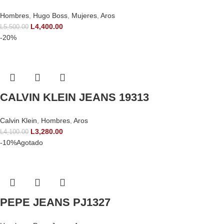
Hombres
,
Hugo Boss
,
Mujeres
,
Aros
L
4,400.00
L
5,500.00
-20%
CALVIN KLEIN JEANS 19313
Calvin Klein
,
Hombres
,
Aros
L
3,280.00
L
4,100.00
-10%
Agotado
PEPE JEANS PJ1327