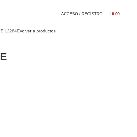
ACCESO / REGISTRO
L
0.00
E L2284E
Volver a productos
4E