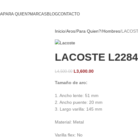
DA
PARA QUIEN?
MARCAS
BLOG
CONTACTO
Inicio
Aros
Para Quien?
Hombres
LACOST
LACOSTE L228
L
3,600.00
L
4,500.00
Tamaño de aro:
1. Ancho lente: 51 mm
2. Ancho puente: 20 mm
3. Largo varilla: 145 mm
Material: Metal
Varilla flex: No