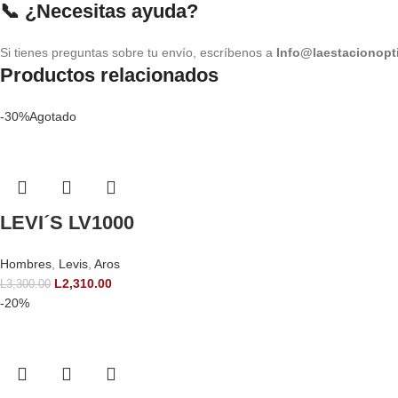
📞 ¿Necesitas ayuda?
Si tienes preguntas sobre tu envío, escríbenos a
Info@laestacionopt
Productos relacionados
-30%
Agotado
LEVI´S LV1000
Hombres
,
Levis
,
Aros
L
2,310.00
L
3,300.00
-20%