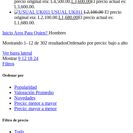
precio original era: L4,500.00.
L
3,600.00
El precio actual es:
L3,600.00.
USUAL UK011
L
2,100.00
El precio
original era: L2,100.00.
L
1,680.00
El precio actual es:
L1,680.00.
Inicio
Aros
Para Quien?
Hombres
Mostrando 1–12 de 302 resultados
Ordenado por precio: bajo a alto
Ver barra lateral
Mostrar
9
12
18
24
Filtros
Ordenar por
Popularidad
Valoración Promedio
Novedades
Precio: menor a mayor
Precio: mayor a menor
Filtro de precio
Todo