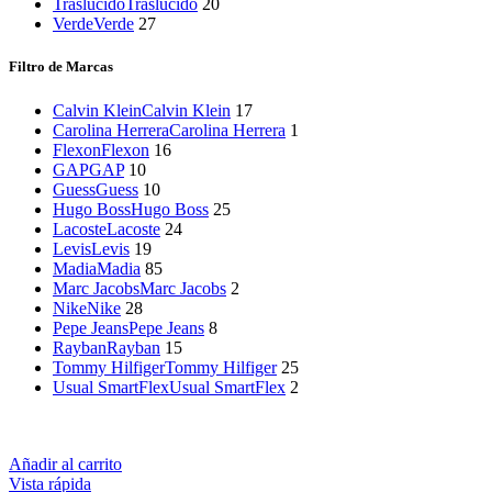
Traslucido
Traslucido
20
Verde
Verde
27
Filtro de Marcas
Calvin Klein
Calvin Klein
17
Carolina Herrera
Carolina Herrera
1
Flexon
Flexon
16
GAP
GAP
10
Guess
Guess
10
Hugo Boss
Hugo Boss
25
Lacoste
Lacoste
24
Levis
Levis
19
Madia
Madia
85
Marc Jacobs
Marc Jacobs
2
Nike
Nike
28
Pepe Jeans
Pepe Jeans
8
Rayban
Rayban
15
Tommy Hilfiger
Tommy Hilfiger
25
Usual SmartFlex
Usual SmartFlex
2
Añadir al carrito
Vista rápida