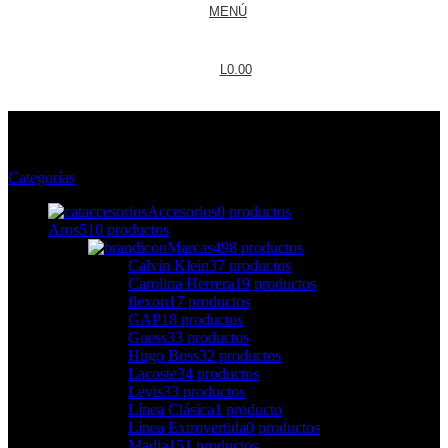
MENÚ
L
0.00
Hombres
Categorías
Accesorios
0 productos
Aros
510 productos
Marcas
498 productos
Calvin Klein
37 productos
Carolina Herrera
19 productos
flexon
17 productos
GAP
18 productos
Guess
33 productos
Hugo Boss
32 productos
Lacoste
34 productos
Levis
33 productos
Línea Clásica
1 producto
Línea Extrovertida
0 productos
Madia
151 productos