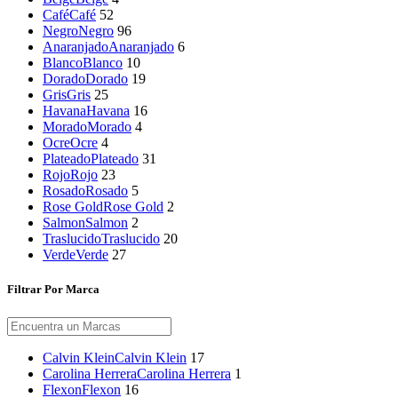
Café
Café
52
Negro
Negro
96
Anaranjado
Anaranjado
6
Blanco
Blanco
10
Dorado
Dorado
19
Gris
Gris
25
Havana
Havana
16
Morado
Morado
4
Ocre
Ocre
4
Plateado
Plateado
31
Rojo
Rojo
23
Rosado
Rosado
5
Rose Gold
Rose Gold
2
Salmon
Salmon
2
Traslucido
Traslucido
20
Verde
Verde
27
Filtrar Por Marca
Calvin Klein
Calvin Klein
17
Carolina Herrera
Carolina Herrera
1
Flexon
Flexon
16