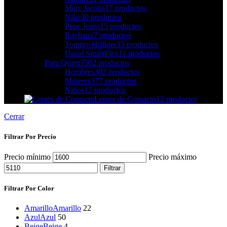
Marc Jacobs
17 productos
Nike
30 productos
Pepe Jeans
15 productos
Rayban
17 productos
Tommy Hilfiger
33 productos
Usual SmartFlex
11 productos
Para Quien?
502 productos
Hombres
302 productos
Mujeres
377 productos
Niños
12 productos
Lentes de Contacto
12 productos
Cerrar
Filtrar Por Precio
Precio mínimo
Precio máximo
Filtrar
Filtrar Por Color
Amarillo
Amarillo
22
Azul
Azul
50
Beige
Beige
4