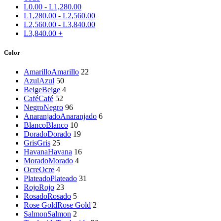
L
0.00
-
L
1,280.00
L
1,280.00
-
L
2,560.00
L
2,560.00
-
L
3,840.00
L
3,840.00
+
Color
Amarillo
Amarillo
22
Azul
Azul
50
Beige
Beige
4
Café
Café
52
Negro
Negro
96
Anaranjado
Anaranjado
6
Blanco
Blanco
10
Dorado
Dorado
19
Gris
Gris
25
Havana
Havana
16
Morado
Morado
4
Ocre
Ocre
4
Plateado
Plateado
31
Rojo
Rojo
23
Rosado
Rosado
5
Rose Gold
Rose Gold
2
Salmon
Salmon
2