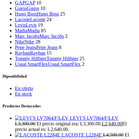
GAP
GAP
10
Guess
Guess
10
Hugo Boss
Hugo Boss
25
Lacoste
Lacoste
24
Levis
Levis
19
Madia
Madia
85
Marc Jacobs
Marc Jacobs
2
Nike
Nike
28
Pepe Jeans
Pepe Jeans
8
Rayban
Rayban
15
Tommy Hilfiger
Tommy Hilfiger
25
Usual SmartFlex
Usual SmartFlex
2
Diponibilidad
En oferta
En stock
Productos Destacados
LEVI´S LV7064/F/LEV
L
3,300.00
El precio original era: L3,300.00.
L
2,640.00
El
precio actual es: L2,640.00.
LACOSTE L2284E
L
4,500.00
El