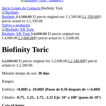
Inicio
Lentes de Contacto
Biofinity Toric
Biofinity
L
1,500.00
El precio original era: L1,500.00.
L
1,350.00
El
precio actual es: L1,350.00.
Volver a productos
Biofinity XR Toric
L
4,000.00
El precio original era:
L4,000.00.
L
3,600.00
El precio actual es: L3,600.00.
Biofinity Toric
L
2,600.00
El precio original era: L2,600.00.
L
2,340.00
El precio
actual es: L2,340.00.
Máximo tiempo de uso:
30 días
Rangos:
Esférico:
+8.00D a -10.00D (Pasos de 0.50 después de +/-6.00D
Cilindro:
-0.75, -1.25, -1.75, -2.25 Eje: 10° a 180° (pasos de 10°)
Caja x6 lentes