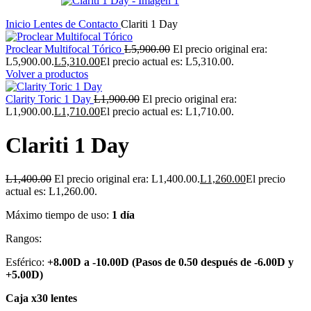
Inicio
Lentes de Contacto
Clariti 1 Day
Proclear Multifocal Tórico
L
5,900.00
El precio original era:
L5,900.00.
L
5,310.00
El precio actual es: L5,310.00.
Volver a productos
Clarity Toric 1 Day
L
1,900.00
El precio original era:
L1,900.00.
L
1,710.00
El precio actual es: L1,710.00.
Clariti 1 Day
L
1,400.00
El precio original era: L1,400.00.
L
1,260.00
El precio
actual es: L1,260.00.
Máximo tiempo de uso:
1 día
Rangos:
Esférico:
+8.00D a -10.00D (Pasos de 0.50 después de -6.00D y
+5.00D)
Caja x30 lentes