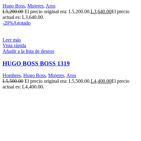
Hugo Boss
,
Mujeres
,
Aros
L
5,200.00
El precio original era: L5,200.00.
L
3,640.00
El precio
actual es: L3,640.00.
-20%
Agotado
Leer más
Vista rápida
Añadir a la lista de deseos
HUGO BOSS BOSS 1319
Hombres
,
Hugo Boss
,
Mujeres
,
Aros
L
5,500.00
El precio original era: L5,500.00.
L
4,400.00
El precio
actual es: L4,400.00.