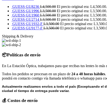
GUESS GU8236
L
4,500.00
El precio original era: L4,500.00.
GUESS GU1996
L
3,500.00
El precio original era: L3,500.00.
GUESS GU1960
L
3,500.00
El precio original era: L3,500.00.
GUESS GU2714
L
3,500.00
El precio original era: L3,500.00.
GUESS GU1932-F
L
3,500.00
El precio original era: L3,500.
GUESS GU9177-F
L
3,500.00
El precio original era: L3,500.
Shipping & Delivery
📦Políticas de envío
En La Estación Óptica, trabajamos para que recibas tus lentes lo más 
Todos los pedidos se procesan en un plazo de
24 a 48 horas hábiles
.
pondrá en contacto contigo vía llamada telefónica o whatsapp para coo
Actualmente realizamos envíos a todo el país (Exceptuando el d
ciudad el tiempo de entrega puede variar.
💰 Costos de envío