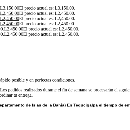
L
3,150.00
El precio actual es: L3,150.00.
L
2,450.00
El precio actual es: L2,450.00.
L
2,450.00
El precio actual es: L2,450.00.
L
2,450.00
El precio actual es: L2,450.00.
00.
L
2,450.00
El precio actual es: L2,450.00.
00.
L
2,450.00
El precio actual es: L2,450.00.
rápido posible y en perfectas condiciones.
 Los pedidos realizados durante el fin de semana se procesarán el siguie
rdinar tu entrega.
epartamento de Islas de la Bahía) E
n Tegucigalpa el tiempo de en