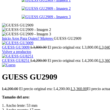
Inicio
Aros
Para Quien?
Mujeres
GUESS GU2909
GUESS GU3009
L
3,800.00
El precio original era: L3,800.00.
L
3,04
Volver a productos
GUESS GU8251
L
4,200.00
El precio original era: L4,200.00.
L
3,36
GUESS GU2909
L
4,200.00
El precio original era: L4,200.00.
L
3,360.00
El precio actua
Tamaño del aro:
1. Ancho lente: 53 mm
2. Ancho puente: 17 mm