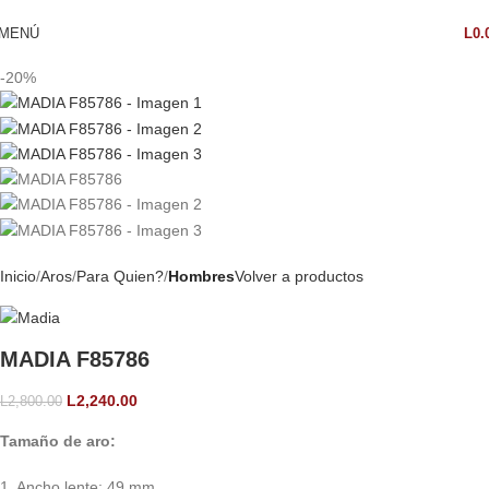
MENÚ
L
0.
-20%
Inicio
Aros
Para Quien?
Hombres
Volver a productos
MADIA F85786
L
2,240.00
L
2,800.00
Tamaño de aro:
1. Ancho lente: 49 mm