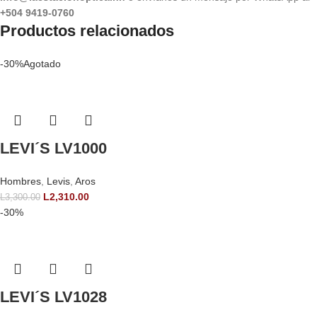
+504 9419-0760
Productos relacionados
-30%
Agotado
LEVI´S LV1000
Hombres
,
Levis
,
Aros
L
2,310.00
L
3,300.00
-30%
LEVI´S LV1028