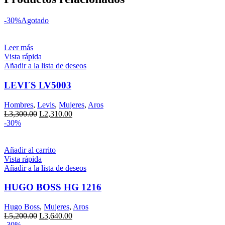
-30%
Agotado
Leer más
Vista rápida
Añadir a la lista de deseos
LEVI´S LV5003
Hombres
,
Levis
,
Mujeres
,
Aros
El
El
L
3,300.00
L
2,310.00
precio
precio
-30%
original
actual
era:
es:
L3,300.00.
L2,310.00.
Añadir al carrito
Vista rápida
Añadir a la lista de deseos
HUGO BOSS HG 1216
Hugo Boss
,
Mujeres
,
Aros
El
El
L
5,200.00
L
3,640.00
precio
precio
-30%