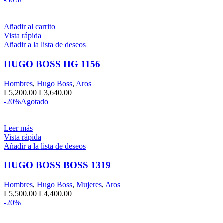
original
actual
era:
es:
L5,200.00.
L3,640.00.
Añadir al carrito
Vista rápida
Añadir a la lista de deseos
HUGO BOSS HG 1156
Hombres
,
Hugo Boss
,
Aros
El
El
L
5,200.00
L
3,640.00
precio
precio
-20%
Agotado
original
actual
era:
es:
L5,200.00.
L3,640.00.
Leer más
Vista rápida
Añadir a la lista de deseos
HUGO BOSS BOSS 1319
Hombres
,
Hugo Boss
,
Mujeres
,
Aros
El
El
L
5,500.00
L
4,400.00
precio
precio
-20%
original
actual
era:
es: