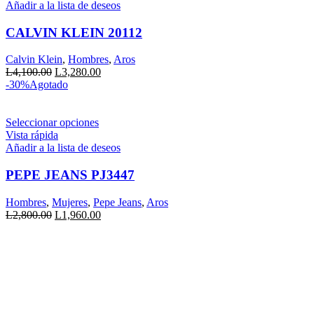
Añadir a la lista de deseos
CALVIN KLEIN 20112
Calvin Klein
,
Hombres
,
Aros
El
El
L
4,100.00
L
3,280.00
precio
precio
-30%
Agotado
original
actual
era:
es:
L4,100.00.
Este
L3,280.00.
Seleccionar opciones
producto
Vista rápida
tiene
Añadir a la lista de deseos
múltiples
variantes.
PEPE JEANS PJ3447
Las
opciones
Hombres
,
Mujeres
,
Pepe Jeans
,
Aros
se
El
El
L
2,800.00
L
1,960.00
pueden
precio
precio
elegir
original
actual
en
era:
es:
la
L2,800.00.
L1,960.00.
página
de
producto