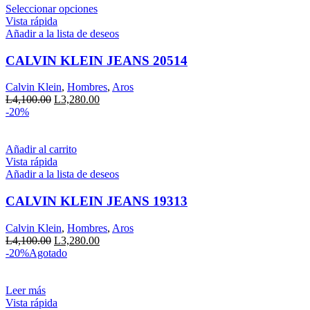
L5,500.00.
Este
L4,400.00.
Seleccionar opciones
producto
Vista rápida
tiene
Añadir a la lista de deseos
múltiples
variantes.
CALVIN KLEIN JEANS 20514
Las
opciones
Calvin Klein
,
Hombres
,
Aros
se
El
El
L
4,100.00
L
3,280.00
pueden
precio
precio
-20%
elegir
original
actual
en
era:
es:
la
L4,100.00.
L3,280.00.
Añadir al carrito
página
Vista rápida
de
Añadir a la lista de deseos
producto
CALVIN KLEIN JEANS 19313
Calvin Klein
,
Hombres
,
Aros
El
El
L
4,100.00
L
3,280.00
precio
precio
-20%
Agotado
original
actual
era:
es:
L4,100.00.
L3,280.00.
Leer más
Vista rápida