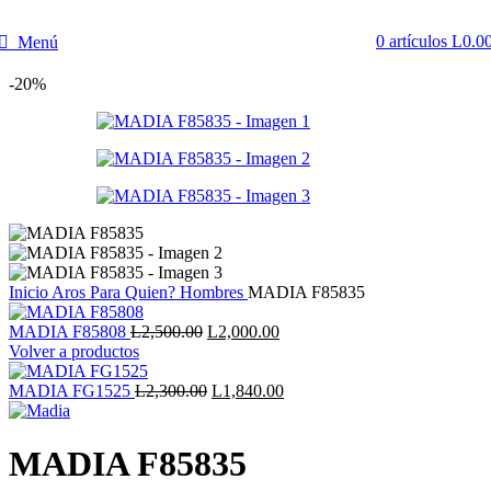
0
artículos
L
0.0
Menú
-20%
Inicio
Aros
Para Quien?
Hombres
MADIA F85835
El
El
MADIA F85808
L
2,500.00
L
2,000.00
precio
precio
Volver a productos
original
actual
era:
El
es:
El
MADIA FG1525
L
2,300.00
L
1,840.00
L2,500.00.
precio
L2,000.00.
precio
original
actual
era:
es:
MADIA F85835
L2,300.00.
L1,840.00.