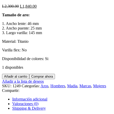
El
El
L
2,300.00
L
1,840.00
precio
precio
Tamaño de aro:
original
actual
era:
es:
1. Ancho lente: 46 mm
L2,300.00.
L1,840.00.
2. Ancho puente: 25 mm
3. Largo varilla: 145 mm
Material: Titanio
Varilla flex: No
Disponibilidad de colores: Si
1 disponibles
MADIA
Añadir al carrito
Comprar ahora
F85835
Añadir a la lista de deseos
cantidad
SKU:
1249
Categorías:
Aros
,
Hombres
,
Madia
,
Marcas
,
Mujeres
Compartir:
Información adicional
Valoraciones (0)
Shipping & Delivery