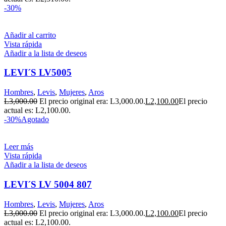
-30%
Añadir al carrito
Vista rápida
Añadir a la lista de deseos
LEVI´S LV5005
Hombres
,
Levis
,
Mujeres
,
Aros
L
3,000.00
El precio original era: L3,000.00.
L
2,100.00
El precio
actual es: L2,100.00.
-30%
Agotado
Leer más
Vista rápida
Añadir a la lista de deseos
LEVI´S LV 5004 807
Hombres
,
Levis
,
Mujeres
,
Aros
L
3,000.00
El precio original era: L3,000.00.
L
2,100.00
El precio
actual es: L2,100.00.