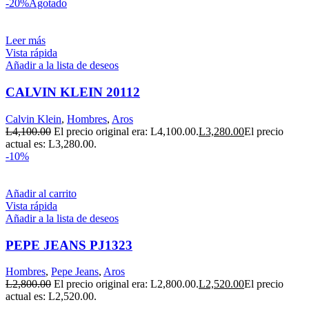
-20%
Agotado
Leer más
Vista rápida
Añadir a la lista de deseos
CALVIN KLEIN 20112
Calvin Klein
,
Hombres
,
Aros
L
4,100.00
El precio original era: L4,100.00.
L
3,280.00
El precio
actual es: L3,280.00.
-10%
Añadir al carrito
Vista rápida
Añadir a la lista de deseos
PEPE JEANS PJ1323
Hombres
,
Pepe Jeans
,
Aros
L
2,800.00
El precio original era: L2,800.00.
L
2,520.00
El precio
actual es: L2,520.00.