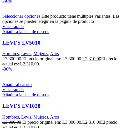
-30%
Seleccionar opciones
Este producto tiene múltiples variantes. Las
opciones se pueden elegir en la página de producto
Vista rápida
Añadir a la lista de deseos
LEVI´S LV5010
Hombres
,
Levis
,
Mujeres
,
Aros
L
3,300.00
El precio original era: L3,300.00.
L
2,310.00
El precio
actual es: L2,310.00.
-30%
Añadir al carrito
Vista rápida
Añadir a la lista de deseos
LEVI´S LV1028
Hombres
,
Levis
,
Mujeres
,
Aros
L
3,300.00
El precio original era: L3,300.00.
L
2,310.00
El precio
actual es: L2,310.00.