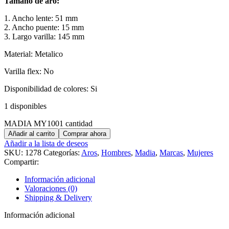
Tamaño de aro:
1. Ancho lente: 51 mm
2. Ancho puente: 15 mm
3. Largo varilla: 145 mm
Material: Metalico
Varilla flex: No
Disponibilidad de colores: Si
1 disponibles
MADIA MY1001 cantidad
Añadir al carrito
Comprar ahora
Añadir a la lista de deseos
SKU:
1278
Categorías:
Aros
,
Hombres
,
Madia
,
Marcas
,
Mujeres
Compartir:
Información adicional
Valoraciones (0)
Shipping & Delivery
Información adicional