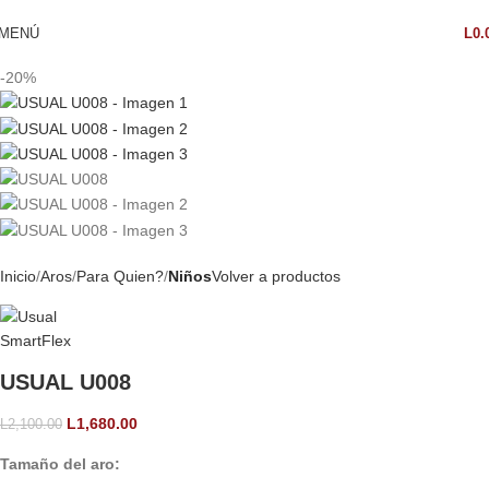
MENÚ
L
0.
-20%
Inicio
Aros
Para Quien?
Niños
Volver a productos
USUAL U008
L
1,680.00
L
2,100.00
Tamaño del aro: