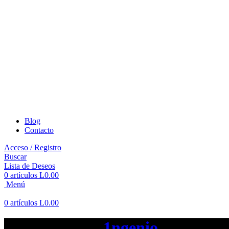
Blog
Contacto
Acceso / Registro
Buscar
Lista de Deseos
0
artículos
L
0.00
Menú
0
artículos
L
0.00
Publicado por
1ngenio