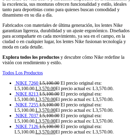
la excelencia, sus monturas ofrecen funcionalidad y estilo, ideales
tanto para deportistas como para quienes buscan comodidad y
dinamismo en su día a día.
Fabricados con materiales de última generación, los lentes Nike
garantizan ligereza, durabilidad y un ajuste ergonómico. Diseñados
para acompañarte en cada movimiento, ya sea en el campo, en la
ciudad o en cualquier lugar, los lentes Nike fusionan tecnología y
moda en cada detalle.
Explora todos los productos
y descubre cómo Nike redefine la
visión con rendimiento y estilo.
Todos Los Productos
NIKE 7260
L
5,100.00
El precio original era:
L5,100.00.
L
3,570.00
El precio actual es: L3,570.00.
NIKE 8213
L
5,100.00
El precio original era:
L5,100.00.
L
3,570.00
El precio actual es: L3,570.00.
NIKE 7255
L
5,100.00
El precio original era:
L5,100.00.
L
3,570.00
El precio actual es: L3,570.00.
NIKE 7037
L
5,100.00
El precio original era:
L5,100.00.
L
3,570.00
El precio actual es: L3,570.00.
NIKE 7126
L
5,100.00
El precio original era:
L5,100.00.
L
3,570.00
El precio actual es: L3,570.00.