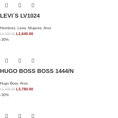
LEVI´S LV1024
Hombres
,
Levis
,
Mujeres
,
Aros
L
2,640.00
L
3,300.00
-30%
HUGO BOSS BOSS 1444/N
Hugo Boss
,
Aros
L
3,780.00
L
5,400.00
-30%