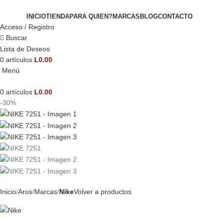
INICIO
TIENDA
PARA QUIEN?
MARCAS
BLOG
CONTACTO
Acceso / Registro
Buscar
Lista de Deseos
0
artículos
L
0.00
Menú
0
artículos
L
0.00
-30%
Inicio
Aros
Marcas
Nike
Volver a productos