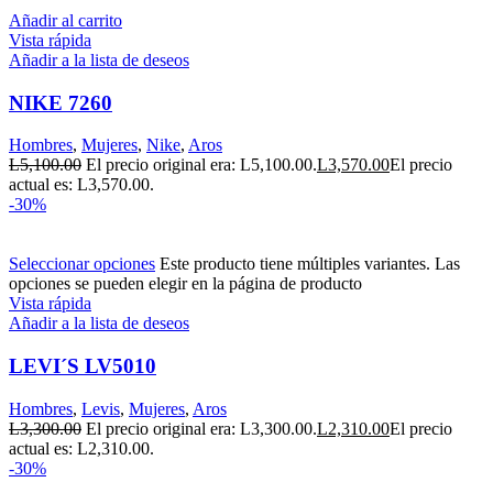
Añadir al carrito
Vista rápida
Añadir a la lista de deseos
NIKE 7260
Hombres
,
Mujeres
,
Nike
,
Aros
L
5,100.00
El precio original era: L5,100.00.
L
3,570.00
El precio
actual es: L3,570.00.
-30%
Seleccionar opciones
Este producto tiene múltiples variantes. Las
opciones se pueden elegir en la página de producto
Vista rápida
Añadir a la lista de deseos
LEVI´S LV5010
Hombres
,
Levis
,
Mujeres
,
Aros
L
3,300.00
El precio original era: L3,300.00.
L
2,310.00
El precio
actual es: L2,310.00.
-30%