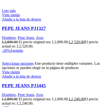
Leer más
Vista rápida
Añadir a la lista de deseos
PEPE JEANS PJ1327
Hombres
,
Pepe Jeans
,
Aros
L
2,800.00
El precio original era: L2,800.00.
L
2,520.00
El precio
actual es: L2,520.00.
-20%
Agotado
Seleccionar opciones
Este producto tiene múltiples variantes. Las
opciones se pueden elegir en la página de producto
Vista rápida
Añadir a la lista de deseos
PEPE JEANS PJ3445
Hombres
,
Pepe Jeans
,
Aros
L
2,800.00
El precio original era: L2,800.00.
L
2,240.00
El precio
actual es: L2,240.00.