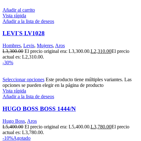
Añadir al carrito
Vista rápida
Añadir a la lista de deseos
LEVI´S LV1028
Hombres
,
Levis
,
Mujeres
,
Aros
L
3,300.00
El precio original era: L3,300.00.
L
2,310.00
El precio
actual es: L2,310.00.
-30%
Seleccionar opciones
Este producto tiene múltiples variantes. Las
opciones se pueden elegir en la página de producto
Vista rápida
Añadir a la lista de deseos
HUGO BOSS BOSS 1444/N
Hugo Boss
,
Aros
L
5,400.00
El precio original era: L5,400.00.
L
3,780.00
El precio
actual es: L3,780.00.
-10%
Agotado