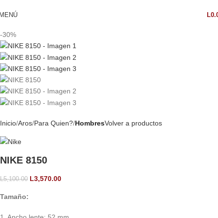
MENÚ
L
0.
-30%
Inicio
Aros
Para Quien?
Hombres
Volver a productos
NIKE 8150
L
3,570.00
L
5,100.00
Tamaño:
1. Ancho lente: 52 mm