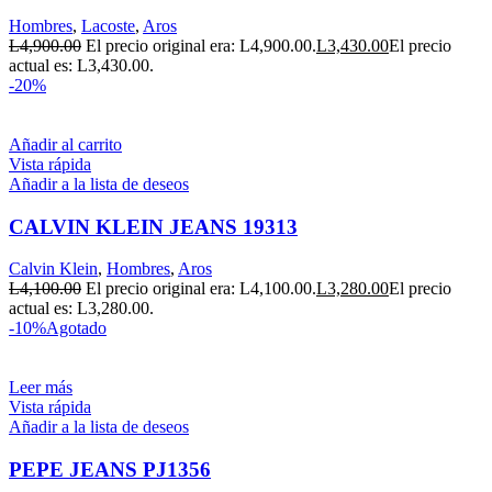
Hombres
,
Lacoste
,
Aros
L
4,900.00
El precio original era: L4,900.00.
L
3,430.00
El precio
actual es: L3,430.00.
-20%
Añadir al carrito
Vista rápida
Añadir a la lista de deseos
CALVIN KLEIN JEANS 19313
Calvin Klein
,
Hombres
,
Aros
L
4,100.00
El precio original era: L4,100.00.
L
3,280.00
El precio
actual es: L3,280.00.
-10%
Agotado
Leer más
Vista rápida
Añadir a la lista de deseos
PEPE JEANS PJ1356