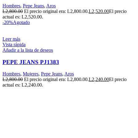
Hombres
,
Pepe Jeans
,
Aros
L
2,800.00
El precio original era: L2,800.00.
L
2,520.00
El precio
actual es: L2,520.00.
-20%
Agotado
Leer más
Vista rápida
Añadir a la lista de deseos
PEPE JEANS PJ1383
Hombres
,
Mujeres
,
Pepe Jeans
,
Aros
L
2,800.00
El precio original era: L2,800.00.
L
2,240.00
El precio
actual es: L2,240.00.