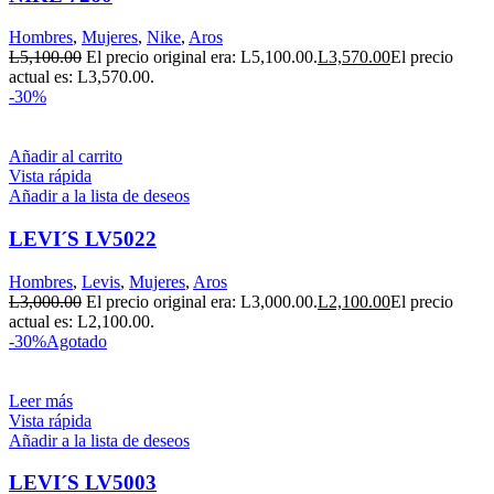
Hombres
,
Mujeres
,
Nike
,
Aros
L
5,100.00
El precio original era: L5,100.00.
L
3,570.00
El precio
actual es: L3,570.00.
-30%
Añadir al carrito
Vista rápida
Añadir a la lista de deseos
LEVI´S LV5022
Hombres
,
Levis
,
Mujeres
,
Aros
L
3,000.00
El precio original era: L3,000.00.
L
2,100.00
El precio
actual es: L2,100.00.
-30%
Agotado
Leer más
Vista rápida
Añadir a la lista de deseos
LEVI´S LV5003