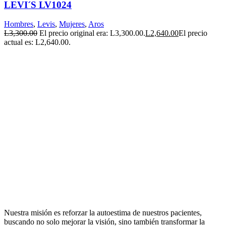
LEVI´S LV1024
Hombres
,
Levis
,
Mujeres
,
Aros
L
3,300.00
El precio original era: L3,300.00.
L
2,640.00
El precio
actual es: L2,640.00.
Nuestra misión es reforzar la autoestima de nuestros pacientes,
buscando no solo mejorar la visión, sino también transformar la