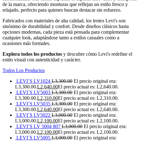
de la marca, ofreciendo monturas que reflejan un estilo fresco y
relajado, perfecto para quienes buscan destacar sin esfuerzo.
Fabricados con materiales de alta calidad, los lentes Levi's son
sinónimo de durabilidad y confort. Desde diseños clásicos hasta
opciones modernas, cada pieza está pensada para complementar
cualquier look, adaptándose tanto a estilos casuales como a
ocasiones más formales.
Explora todos los productos
y descubre cómo Levi's redefine el
estilo visual con autenticidad y carácter.
Todos Los Productos
LEVI´S LV1024
L
3,300.00
El precio original era:
L3,300.00.
L
2,640.00
El precio actual es: L2,640.00.
LEVI´S LV5003
L
3,300.00
El precio original era:
L3,300.00.
L
2,310.00
El precio actual es: L2,310.00.
LEVI´S LV5035
L
3,300.00
El precio original era:
L3,300.00.
L
2,640.00
El precio actual es: L2,640.00.
LEVI´S LV5022
L
3,000.00
El precio original era:
L3,000.00.
L
2,100.00
El precio actual es: L2,100.00.
LEVI´S LV 5004 807
L
3,000.00
El precio original era:
L3,000.00.
L
2,100.00
El precio actual es: L2,100.00.
LEVI´S LV5005
L
3,000.00
El precio original era: