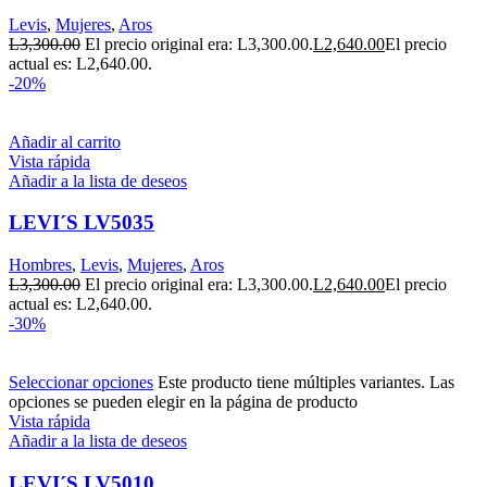
Levis
,
Mujeres
,
Aros
L
3,300.00
El precio original era: L3,300.00.
L
2,640.00
El precio
actual es: L2,640.00.
-20%
Añadir al carrito
Vista rápida
Añadir a la lista de deseos
LEVI´S LV5035
Hombres
,
Levis
,
Mujeres
,
Aros
L
3,300.00
El precio original era: L3,300.00.
L
2,640.00
El precio
actual es: L2,640.00.
-30%
Seleccionar opciones
Este producto tiene múltiples variantes. Las
opciones se pueden elegir en la página de producto
Vista rápida
Añadir a la lista de deseos
LEVI´S LV5010