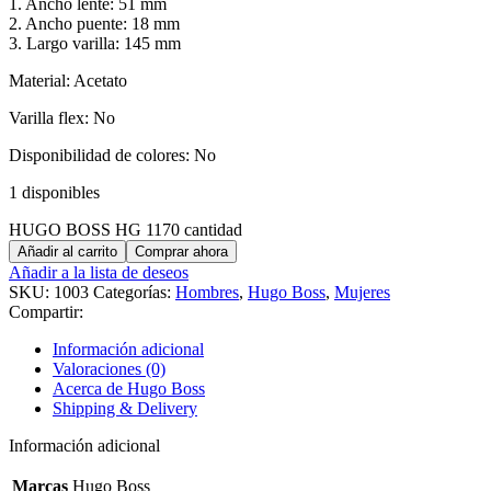
1. Ancho lente: 51 mm
2. Ancho puente: 18 mm
3. Largo varilla: 145 mm
Material: Acetato
Varilla flex: No
Disponibilidad de colores: No
1 disponibles
HUGO BOSS HG 1170 cantidad
Añadir al carrito
Comprar ahora
Añadir a la lista de deseos
SKU:
1003
Categorías:
Hombres
,
Hugo Boss
,
Mujeres
Compartir:
Información adicional
Valoraciones (0)
Acerca de Hugo Boss
Shipping & Delivery
Información adicional
Marcas
Hugo Boss