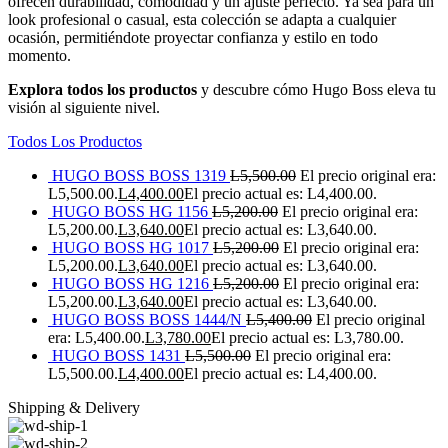
ofrecen durabilidad, comodidad y un ajuste perfecto. Ya sea para un
look profesional o casual, esta colección se adapta a cualquier
ocasión, permitiéndote proyectar confianza y estilo en todo
momento.
Explora todos los productos
y descubre cómo Hugo Boss eleva tu
visión al siguiente nivel.
Todos Los Productos
HUGO BOSS BOSS 1319
L
5,500.00
El precio original era:
L5,500.00.
L
4,400.00
El precio actual es: L4,400.00.
HUGO BOSS HG 1156
L
5,200.00
El precio original era:
L5,200.00.
L
3,640.00
El precio actual es: L3,640.00.
HUGO BOSS HG 1017
L
5,200.00
El precio original era:
L5,200.00.
L
3,640.00
El precio actual es: L3,640.00.
HUGO BOSS HG 1216
L
5,200.00
El precio original era:
L5,200.00.
L
3,640.00
El precio actual es: L3,640.00.
HUGO BOSS BOSS 1444/N
L
5,400.00
El precio original
era: L5,400.00.
L
3,780.00
El precio actual es: L3,780.00.
HUGO BOSS 1431
L
5,500.00
El precio original era:
L5,500.00.
L
4,400.00
El precio actual es: L4,400.00.
Shipping & Delivery