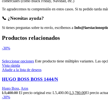
comerciales (como Black Friday, Navidad, etc.)
Te agradecemos tu comprensión en estos casos. Si tu pedido tarda más 
📞 ¿Necesitas ayuda?
Si tienes preguntas sobre tu envío, escríbenos a
Info@laestacionopti
Productos relacionados
-30%
Seleccionar opciones
Este producto tiene múltiples variantes. Las opc
Vista rápida
Añadir a la lista de deseos
HUGO BOSS BOSS 1444/N
Hugo Boss
,
Aros
L
5,400.00
El precio original era: L5,400.00.
L
3,780.00
El precio actua
-30%