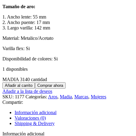
Tamaño de aro:
1. Ancho lente: 55 mm
2. Ancho puente: 17 mm
3. Largo varilla: 142 mm
Material: Metalico/Acetato
Varilla flex: Si
Disponibilidad de colores: Si
1 disponibles
MADIA 3140 cantidad
Añadir al carrito
Comprar ahora
Añadir a la lista de deseos
SKU:
1177
Categorías:
Aros
,
Madia
,
Marcas
,
Mujeres
Compartir:
Información adicional
Valoraciones (0)
Shipping & Delivery
Información adicional