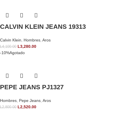
CALVIN KLEIN JEANS 19313
Calvin Klein
,
Hombres
,
Aros
L
3,280.00
L
4,100.00
-10%
Agotado
PEPE JEANS PJ1327
Hombres
,
Pepe Jeans
,
Aros
L
2,520.00
L
2,800.00