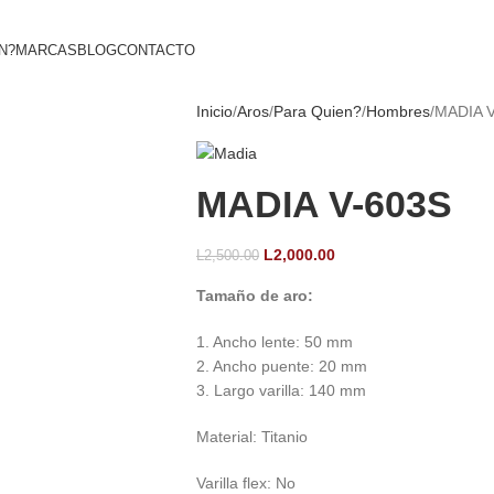
N?
MARCAS
BLOG
CONTACTO
Inicio
Aros
Para Quien?
Hombres
MADIA 
MADIA V-603S
L
2,000.00
L
2,500.00
Tamaño de aro:
1. Ancho lente: 50 mm
2. Ancho puente: 20 mm
3. Largo varilla: 140 mm
Material: Titanio
Varilla flex: No