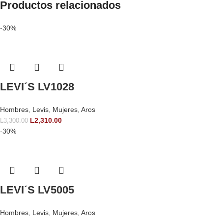
Productos relacionados
-30%
LEVI´S LV1028
Hombres
,
Levis
,
Mujeres
,
Aros
L
2,310.00
L
3,300.00
-30%
LEVI´S LV5005
Hombres
,
Levis
,
Mujeres
,
Aros