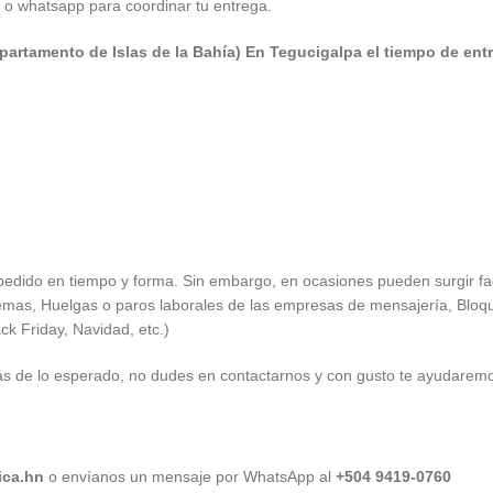
a o whatsapp para coordinar tu entrega.
partamento de Islas de la Bahía) E
n Tegucigalpa el tiempo de ent
 pedido en tiempo y forma. Sin embargo, en ocasiones pueden surgir fa
emas, Huelgas o paros laborales de las empresas de mensajería, Bloque
ck Friday, Navidad, etc.)
 de lo esperado, no dudes en contactarnos y con gusto te ayudaremos 
ica.hn
o envíanos un mensaje por WhatsApp al
+504 9419-0760