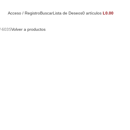
Acceso / Registro
Buscar
Lista de Deseos
0
artículos
L
0.00
V-603S
Volver a productos