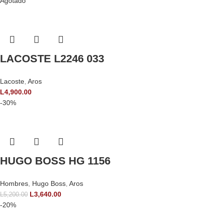
Agotado
LACOSTE L2246 033
Lacoste
,
Aros
L
4,900.00
-30%
HUGO BOSS HG 1156
Hombres
,
Hugo Boss
,
Aros
L
3,640.00
L
5,200.00
-20%