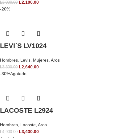
L
2,100.00
L
3,000.00
-20%
LEVI´S LV1024
Hombres
,
Levis
,
Mujeres
,
Aros
L
2,640.00
L
3,300.00
-30%
Agotado
LACOSTE L2924
Hombres
,
Lacoste
,
Aros
L
3,430.00
L
4,900.00