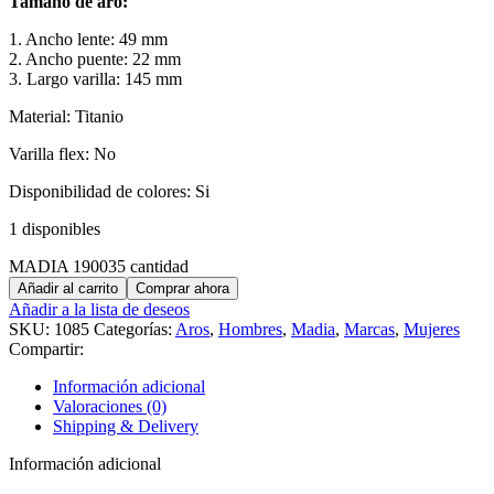
Tamaño de aro:
1. Ancho lente: 49 mm
2. Ancho puente: 22 mm
3. Largo varilla: 145 mm
Material: Titanio
Varilla flex: No
Disponibilidad de colores: Si
1 disponibles
MADIA 190035 cantidad
Añadir al carrito
Comprar ahora
Añadir a la lista de deseos
SKU:
1085
Categorías:
Aros
,
Hombres
,
Madia
,
Marcas
,
Mujeres
Compartir:
Información adicional
Valoraciones (0)
Shipping & Delivery
Información adicional