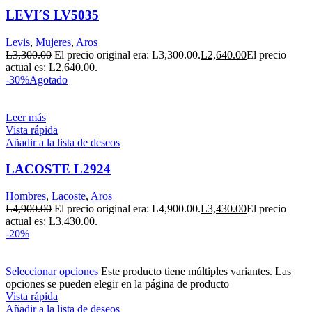
LEVI´S LV5035
Levis
,
Mujeres
,
Aros
L
3,300.00
El precio original era: L3,300.00.
L
2,640.00
El precio
actual es: L2,640.00.
-30%
Agotado
Leer más
Vista rápida
Añadir a la lista de deseos
LACOSTE L2924
Hombres
,
Lacoste
,
Aros
L
4,900.00
El precio original era: L4,900.00.
L
3,430.00
El precio
actual es: L3,430.00.
-20%
Seleccionar opciones
Este producto tiene múltiples variantes. Las
opciones se pueden elegir en la página de producto
Vista rápida
Añadir a la lista de deseos