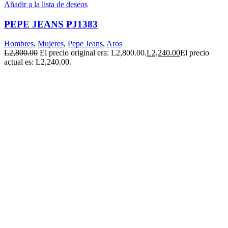
Añadir a la lista de deseos
PEPE JEANS PJ1383
Hombres
,
Mujeres
,
Pepe Jeans
,
Aros
L
2,800.00
El precio original era: L2,800.00.
L
2,240.00
El precio
actual es: L2,240.00.