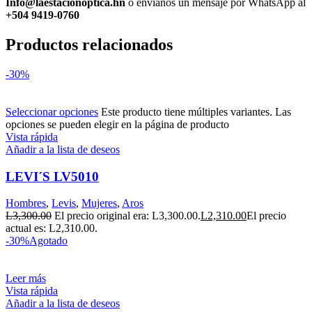
Info@laestacionoptica.hn
o envíanos un mensaje por WhatsApp al
+504 9419-0760
Productos relacionados
-30%
Seleccionar opciones
Este producto tiene múltiples variantes. Las
opciones se pueden elegir en la página de producto
Vista rápida
Añadir a la lista de deseos
LEVI´S LV5010
Hombres
,
Levis
,
Mujeres
,
Aros
L
3,300.00
El precio original era: L3,300.00.
L
2,310.00
El precio
actual es: L2,310.00.
-30%
Agotado
Leer más
Vista rápida
Añadir a la lista de deseos