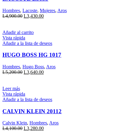
Hombres
,
Lacoste
,
Mujeres
,
Aros
El
El
L
4,900.00
L
3,430.00
precio
precio
original
actual
era:
es:
Añadir al carrito
L4,900.00.
L3,430.00.
Vista rápida
Añadir a la lista de deseos
HUGO BOSS HG 1017
Hombres
,
Hugo Boss
,
Aros
El
El
L
5,200.00
L
3,640.00
precio
precio
original
actual
era:
es:
Leer más
L5,200.00.
L3,640.00.
Vista rápida
Añadir a la lista de deseos
CALVIN KLEIN 20112
Calvin Klein
,
Hombres
,
Aros
El
El
L
4,100.00
L
3,280.00
precio
precio