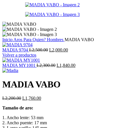
Inicio
Aros
Para Quien?
Hombres
MADIA VABO
El
El
MADIA 9704
L
2,500.00
L
2,000.00
precio
precio
Volver a productos
original
actual
era:
El
es:
El
MADIA MY1001
L
2,300.00
L
1,840.00
L2,500.00.
precio
L2,000.00.
precio
original
actual
era:
es:
MADIA VABO
L2,300.00.
L1,840.00.
El
El
L
2,200.00
L
1,760.00
precio
precio
Tamaño de aro:
original
actual
era:
es:
1. Ancho lente: 53 mm
L2,200.00.
L1,760.00.
2. Ancho puente: 17 mm
3. Largo varilla: 145 mm