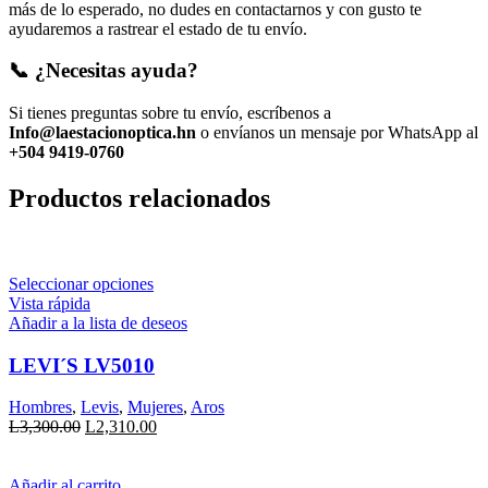
más de lo esperado, no dudes en contactarnos y con gusto te
ayudaremos a rastrear el estado de tu envío.
📞 ¿Necesitas ayuda?
Si tienes preguntas sobre tu envío, escríbenos a
Info@laestacionoptica.hn
o envíanos un mensaje por WhatsApp al
+504 9419-0760
Productos relacionados
Este
Seleccionar opciones
producto
Vista rápida
tiene
Añadir a la lista de deseos
múltiples
variantes.
LEVI´S LV5010
Las
opciones
Hombres
,
Levis
,
Mujeres
,
Aros
se
El
El
L
3,300.00
L
2,310.00
pueden
precio
precio
elegir
original
actual
en
era:
es:
Añadir al carrito