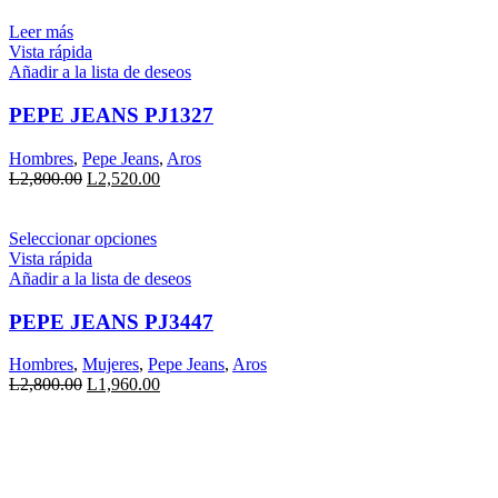
original
actual
era:
es:
Leer más
L4,100.00.
L3,280.00.
Vista rápida
Añadir a la lista de deseos
PEPE JEANS PJ1327
Hombres
,
Pepe Jeans
,
Aros
El
El
L
2,800.00
L
2,520.00
precio
precio
original
actual
era:
Este
es:
Seleccionar opciones
L2,800.00.
producto
L2,520.00.
Vista rápida
tiene
Añadir a la lista de deseos
múltiples
variantes.
PEPE JEANS PJ3447
Las
opciones
Hombres
,
Mujeres
,
Pepe Jeans
,
Aros
se
El
El
L
2,800.00
L
1,960.00
pueden
precio
precio
elegir
original
actual
en
era:
es:
la
L2,800.00.
L1,960.00.
página
de