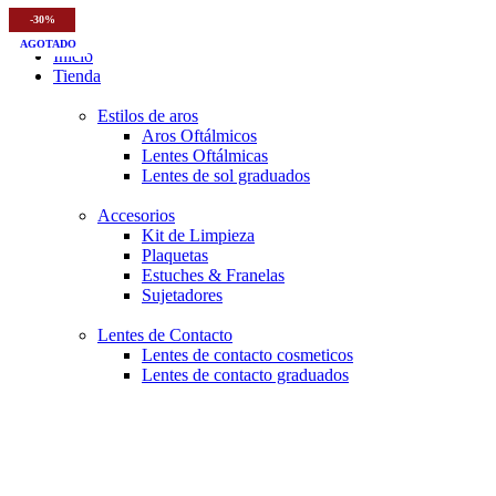
-20%
-30%
-30%
-20%
-30%
-30%
-20%
-10%
-30%
AGOTADO
AGOTADO
AGOTADO
Inicio
Tienda
Estilos de aros
Aros Oftálmicos
Lentes Oftálmicas
Lentes de sol graduados
Accesorios
Kit de Limpieza
Plaquetas
Estuches & Franelas
Sujetadores
Lentes de Contacto
Lentes de contacto cosmeticos
Lentes de contacto graduados