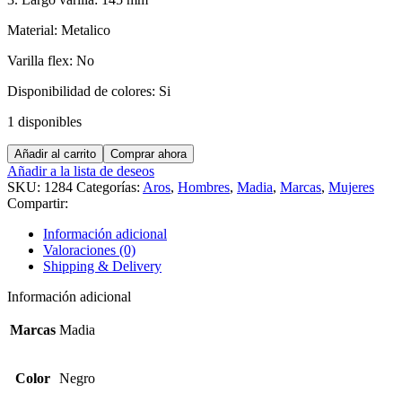
Material: Metalico
Varilla flex: No
Disponibilidad de colores: Si
1 disponibles
MADIA
Añadir al carrito
Comprar ahora
VABO
Añadir a la lista de deseos
cantidad
SKU:
1284
Categorías:
Aros
,
Hombres
,
Madia
,
Marcas
,
Mujeres
Compartir:
Información adicional
Valoraciones (0)
Shipping & Delivery
Información adicional
Marcas
Madia
Color
Negro