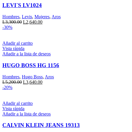
variantes.
LEVI´S LV1024
Las
opciones
Hombres
,
Levis
,
Mujeres
,
Aros
se
El
El
L
3,300.00
L
2,640.00
pueden
precio
precio
-30%
elegir
original
actual
en
era:
es:
la
L3,300.00.
L2,640.00.
Añadir al carrito
página
Vista rápida
de
Añadir a la lista de deseos
producto
HUGO BOSS HG 1156
Hombres
,
Hugo Boss
,
Aros
El
El
L
5,200.00
L
3,640.00
precio
precio
-20%
original
actual
era:
es:
L5,200.00.
L3,640.00.
Añadir al carrito
Vista rápida
Añadir a la lista de deseos
CALVIN KLEIN JEANS 19313