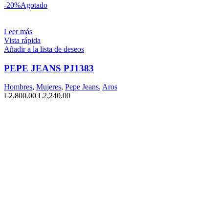
precio
precio
-20%
Agotado
original
actual
era:
es:
L2,800.00.
L2,520.00.
Leer más
Vista rápida
Añadir a la lista de deseos
PEPE JEANS PJ1383
Hombres
,
Mujeres
,
Pepe Jeans
,
Aros
El
El
L
2,800.00
L
2,240.00
precio
precio
original
actual
era:
es:
L2,800.00.
L2,240.00.