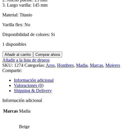
3. Largo varilla: 145 mm
Material: Titanio
Varilla flex: No
Disponibilidad de colores: Si
1 disponibles
MADIA
Añadir al carrito
Comprar ahora
9704
Añadir a la lista de deseos
cantidad
SKU:
1274
Categorías:
Aros
,
Hombres
,
Madia
,
Marcas
,
Mujeres
Compartir:
Información adicional
Valoraciones (0)
Shipping & Delivery
Información adicional
Marcas
Madia
Beige