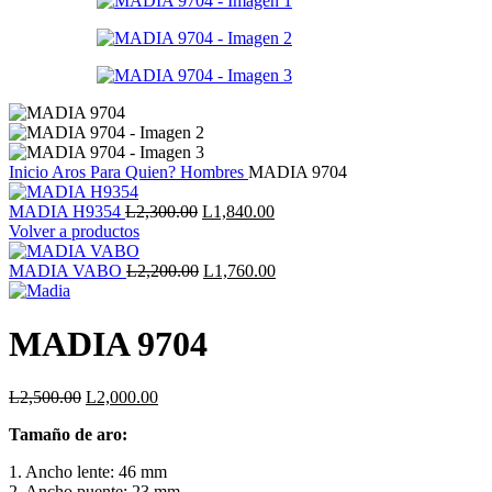
Inicio
Aros
Para Quien?
Hombres
MADIA 9704
El
El
MADIA H9354
L
2,300.00
L
1,840.00
precio
precio
Volver a productos
original
actual
era:
El
es:
El
MADIA VABO
L
2,200.00
L
1,760.00
L2,300.00.
precio
L1,840.00.
precio
original
actual
era:
es:
MADIA 9704
L2,200.00.
L1,760.00.
El
El
L
2,500.00
L
2,000.00
precio
precio
Tamaño de aro:
original
actual
era:
es:
1. Ancho lente: 46 mm
L2,500.00.
L2,000.00.
2. Ancho puente: 23 mm