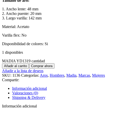
Tamaño de aro:
1. Ancho lente: 48 mm
2. Ancho puente: 20 mm
3. Largo varilla: 142 mm
Material: Acetato
Varilla flex: No
Disponibilidad de colores: Si
1 disponibles
MADIA YD1319 cantidad
Añadir al carrito
Comprar ahora
Añadir a la lista de deseos
SKU:
1136
Categorías:
Aros
,
Hombres
,
Madia
,
Marcas
,
Mujeres
Compartir:
Información adicional
Valoraciones (0)
Shipping & Delivery
Información adicional