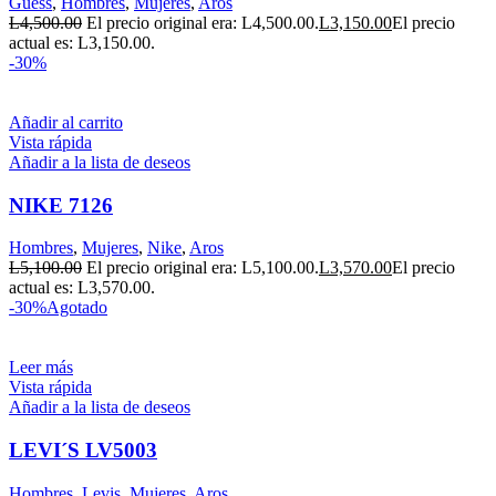
Guess
,
Hombres
,
Mujeres
,
Aros
L
4,500.00
El precio original era: L4,500.00.
L
3,150.00
El precio
actual es: L3,150.00.
-30%
Añadir al carrito
Vista rápida
Añadir a la lista de deseos
NIKE 7126
Hombres
,
Mujeres
,
Nike
,
Aros
L
5,100.00
El precio original era: L5,100.00.
L
3,570.00
El precio
actual es: L3,570.00.
-30%
Agotado
Leer más
Vista rápida
Añadir a la lista de deseos
LEVI´S LV5003
Hombres
,
Levis
,
Mujeres
,
Aros