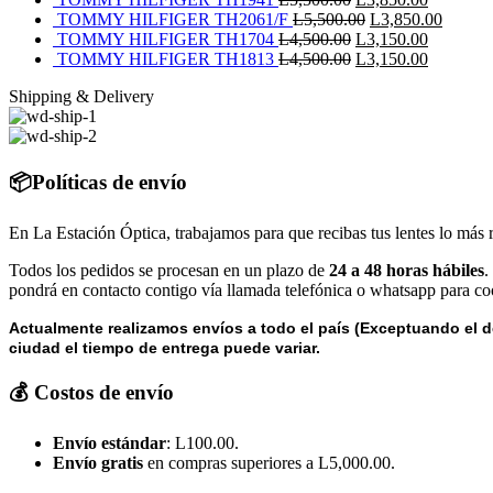
era:
original
precio
El
es:
actual
precio
El
TOMMY HILFIGER TH2061/F
L
5,500.00
L
3,850.00
L5,500.00.
era:
original
El
precio
L3,850.0
es:
actual
El
precio
TOMMY HILFIGER TH1704
L
4,500.00
L
3,150.00
L5,500.00.
era:
precio
El
original
L3,850.0
es:
precio
El
actual
TOMMY HILFIGER TH1813
L
4,500.00
L
3,150.00
L5,500.00.
original
precio
era:
L3,850.0
actual
precio
es:
Shipping & Delivery
era:
original
L5,500.00.
es:
actual
L3,850
L4,500.00.
era:
L3,150.0
es:
L4,500.00.
L3,150.0
📦Políticas de envío
En La Estación Óptica, trabajamos para que recibas tus lentes lo más 
Todos los pedidos se procesan en un plazo de
24 a 48 horas hábiles
.
pondrá en contacto contigo vía llamada telefónica o whatsapp para coo
Actualmente realizamos envíos a todo el país (Exceptuando el d
ciudad el tiempo de entrega puede variar.
💰 Costos de envío
Envío estándar
: L100.00.
Envío gratis
en compras superiores a L5,000.00.