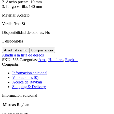
2. Ancho puente: 19 mm
3. Largo varilla: 140 mm
Material: Acetato
Varilla flex: Si
Disponibilidad de colores: No
1 disponibles
RAYBAN
Añadir al carrito
Comprar ahora
RB7191
Añadir a la lista de deseos
cantidad
SKU:
535
Categorías:
Aros
,
Hombres
,
Rayban
Compartir:
Información adicional
Valoraciones (0)
Acerca de Rayban
Shipping & Delivery
Información adicional
Marcas
Rayban