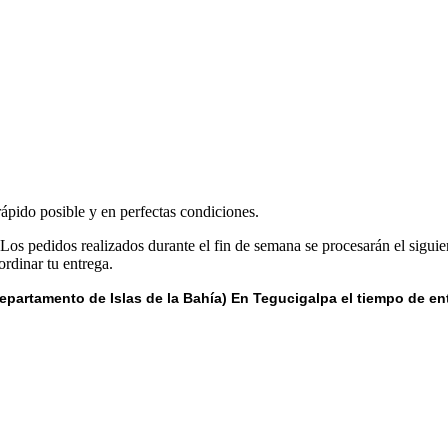
0.
0.
0.
.00.
0.
0.
rápido posible y en perfectas condiciones.
 Los pedidos realizados durante el fin de semana se procesarán el siguie
rdinar tu entrega.
epartamento de Islas de la Bahía) E
n Tegucigalpa el tiempo de en