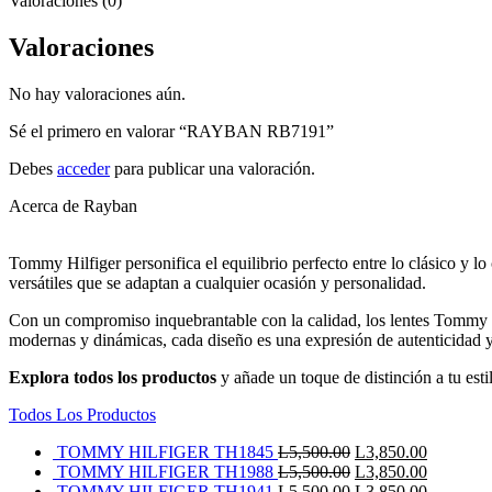
Valoraciones (0)
Valoraciones
No hay valoraciones aún.
Sé el primero en valorar “RAYBAN RB7191”
Debes
acceder
para publicar una valoración.
Acerca de Rayban
Tommy Hilfiger personifica el equilibrio perfecto entre lo clásico y lo
versátiles que se adaptan a cualquier ocasión y personalidad.
Con un compromiso inquebrantable con la calidad, los lentes Tommy H
modernas y dinámicas, cada diseño es una expresión de autenticidad y 
Explora todos los productos
y añade un toque de distinción a tu est
Todos Los Productos
El
El
TOMMY HILFIGER TH1845
L
5,500.00
L
3,850.00
precio
El
precio
El
TOMMY HILFIGER TH1988
L
5,500.00
L
3,850.00
original
precio
El
actual
precio
El
TOMMY HILFIGER TH1941
L
5,500.00
L
3,850.00