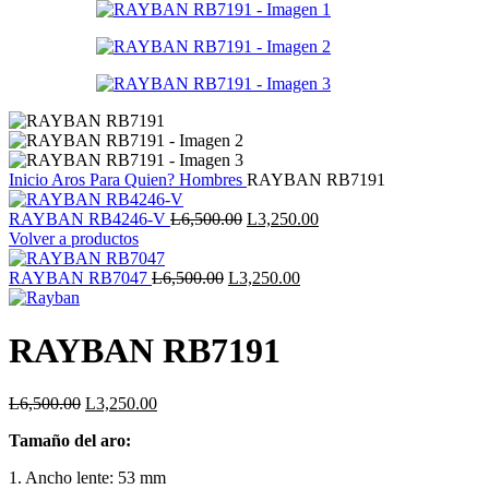
Inicio
Aros
Para Quien?
Hombres
RAYBAN RB7191
El
El
RAYBAN RB4246-V
L
6,500.00
L
3,250.00
precio
precio
Volver a productos
original
actual
El
era:
El
es:
RAYBAN RB7047
L
6,500.00
L
3,250.00
precio
L6,500.00.
precio
L3,250.00.
original
actual
era:
es:
RAYBAN RB7191
L6,500.00.
L3,250.00.
El
El
L
6,500.00
L
3,250.00
precio
precio
Tamaño del aro:
original
actual
era:
es:
1. Ancho lente: 53 mm
L6,500.00.
L3,250.00.