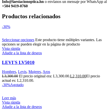
Info@laestacionoptica.hn
o envíanos un mensaje por WhatsApp al
+504 9419-0760
Productos relacionados
-30%
Seleccionar opciones
Este producto tiene múltiples variantes. Las
opciones se pueden elegir en la página de producto
Vista rápida
Añadir a la lista de deseos
LEVI´S LV5010
Hombres
,
Levis
,
Mujeres
,
Aros
L
3,300.00
El precio original era: L3,300.00.
L
2,310.00
El precio
actual es: L2,310.00.
-30%
Agotado
Leer más
Vista rápida
Añadir a la lista de deseos