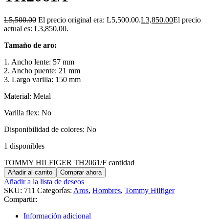
L
5,500.00
El precio original era: L5,500.00.
L
3,850.00
El precio
actual es: L3,850.00.
Tamaño de aro:
1. Ancho lente: 57 mm
2. Ancho puente: 21 mm
3. Largo varilla: 150 mm
Material: Metal
Varilla flex: No
Disponibilidad de colores: No
1 disponibles
TOMMY HILFIGER TH2061/F cantidad
Añadir al carrito
Comprar ahora
Añadir a la lista de deseos
SKU:
711
Categorías:
Aros
,
Hombres
,
Tommy Hilfiger
Compartir:
Información adicional