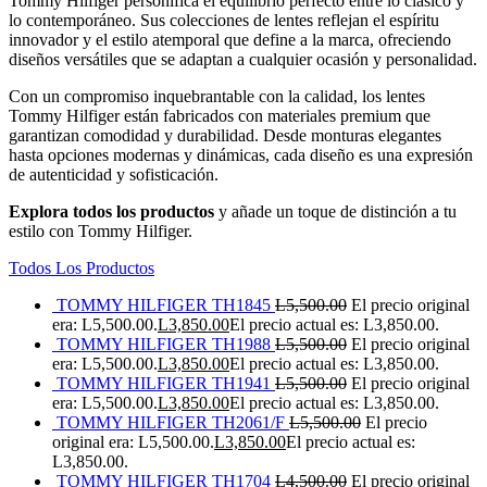
Tommy Hilfiger personifica el equilibrio perfecto entre lo clásico y
lo contemporáneo. Sus colecciones de lentes reflejan el espíritu
innovador y el estilo atemporal que define a la marca, ofreciendo
diseños versátiles que se adaptan a cualquier ocasión y personalidad.
Con un compromiso inquebrantable con la calidad, los lentes
Tommy Hilfiger están fabricados con materiales premium que
garantizan comodidad y durabilidad. Desde monturas elegantes
hasta opciones modernas y dinámicas, cada diseño es una expresión
de autenticidad y sofisticación.
Explora todos los productos
y añade un toque de distinción a tu
estilo con Tommy Hilfiger.
Todos Los Productos
TOMMY HILFIGER TH1845
L
5,500.00
El precio original
era: L5,500.00.
L
3,850.00
El precio actual es: L3,850.00.
TOMMY HILFIGER TH1988
L
5,500.00
El precio original
era: L5,500.00.
L
3,850.00
El precio actual es: L3,850.00.
TOMMY HILFIGER TH1941
L
5,500.00
El precio original
era: L5,500.00.
L
3,850.00
El precio actual es: L3,850.00.
TOMMY HILFIGER TH2061/F
L
5,500.00
El precio
original era: L5,500.00.
L
3,850.00
El precio actual es:
L3,850.00.
TOMMY HILFIGER TH1704
L
4,500.00
El precio original