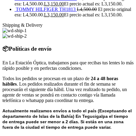
era: L4,500.00.
L
3,150.00
El precio actual es: L3,150.00.
TOMMY HILFIGER TH1813
L
4,500.00
El precio original
era: L4,500.00.
L
3,150.00
El precio actual es: L3,150.00.
Shipping & Delivery
📦Políticas de envío
En La Estación Óptica, trabajamos para que recibas tus lentes lo más
rápido posible y en perfectas condiciones.
Todos los pedidos se procesan en un plazo de
24 a 48 horas
hábiles
. Los pedidos realizados durante el fin de semana se
procesarán el siguiente día hábil. Una vez realizado tu pedido, un
agente de ventas se pondrá en contacto contigo vía llamada
telefónica o whatsapp para coordinar tu entrega.
Actualmente realizamos envíos a todo el país (Exceptuando el
departamento de Islas de la Bahía) E
n Tegucigalpa el tiempo
de entrega puede ser menor a 2 días.
Si estás en una zona
fuera de la ciudad el tiempo de entrega puede variar.