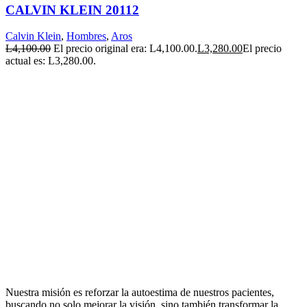
CALVIN KLEIN 20112
Calvin Klein
,
Hombres
,
Aros
L
4,100.00
El precio original era: L4,100.00.
L
3,280.00
El precio
actual es: L3,280.00.
Nuestra misión es reforzar la autoestima de nuestros pacientes,
buscando no solo mejorar la visión, sino también transformar la