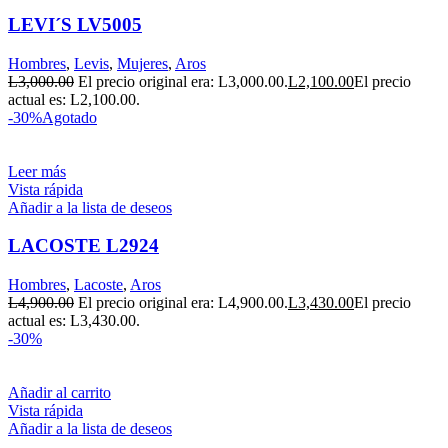
LEVI´S LV5005
Hombres
,
Levis
,
Mujeres
,
Aros
L
3,000.00
El precio original era: L3,000.00.
L
2,100.00
El precio
actual es: L2,100.00.
-30%
Agotado
Leer más
Vista rápida
Añadir a la lista de deseos
LACOSTE L2924
Hombres
,
Lacoste
,
Aros
L
4,900.00
El precio original era: L4,900.00.
L
3,430.00
El precio
actual es: L3,430.00.
-30%
Añadir al carrito
Vista rápida
Añadir a la lista de deseos