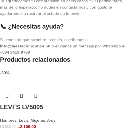
Te agradecemos tu comprensión en estos casos. Si tu pedido tarda
más de lo esperado, no dudes en contactarnos y con gusto te
ayudaremos a rastrear el estado de tu envío.
📞 ¿Necesitas ayuda?
Si tienes preguntas sobre tu envío, escríbenos a
Info@laestacionoptica.hn
o envíanos un mensaje por WhatsApp al
+504 9419-0760
Productos relacionados
-30%
LEVI´S LV5005
Hombres
,
Levis
,
Mujeres
,
Aros
L
2,100.00
L
3,000.00