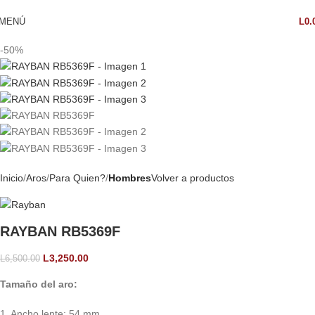
MENÚ
L
0.
-50%
Inicio
Aros
Para Quien?
Hombres
Volver a productos
RAYBAN RB5369F
L
3,250.00
L
6,500.00
Tamaño del aro:
1. Ancho lente: 54 mm