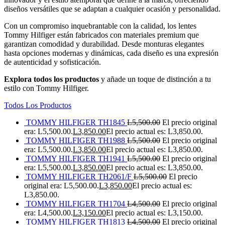
diseños versátiles que se adaptan a cualquier ocasión y personalidad.
Con un compromiso inquebrantable con la calidad, los lentes
Tommy Hilfiger están fabricados con materiales premium que
garantizan comodidad y durabilidad. Desde monturas elegantes
hasta opciones modernas y dinámicas, cada diseño es una expresión
de autenticidad y sofisticación.
Explora todos los productos
y añade un toque de distinción a tu
estilo con Tommy Hilfiger.
Todos Los Productos
TOMMY HILFIGER TH1845
L
5,500.00
El precio original
era: L5,500.00.
L
3,850.00
El precio actual es: L3,850.00.
TOMMY HILFIGER TH1988
L
5,500.00
El precio original
era: L5,500.00.
L
3,850.00
El precio actual es: L3,850.00.
TOMMY HILFIGER TH1941
L
5,500.00
El precio original
era: L5,500.00.
L
3,850.00
El precio actual es: L3,850.00.
TOMMY HILFIGER TH2061/F
L
5,500.00
El precio
original era: L5,500.00.
L
3,850.00
El precio actual es:
L3,850.00.
TOMMY HILFIGER TH1704
L
4,500.00
El precio original
era: L4,500.00.
L
3,150.00
El precio actual es: L3,150.00.
TOMMY HILFIGER TH1813
L
4,500.00
El precio original