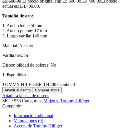
L
5,500.00
El precio original era: L5,500.00.
L
4,400.00
El precio
actual es: L4,400.00.
Tamaño de aro:
1. Ancho lente: 50 mm
2. Ancho puente: 17 mm
3. Largo varilla: 140 mm
Material: Acetato
Varilla flex: Si
Disponibilidad de colores: No
1 disponibles
TOMMY HILFIGER TH2007 cantidad
Añadir al carrito
Comprar ahora
Añadir a la lista de deseos
SKU:
953
Categorías:
Mujeres
,
Tommy Hilfiger
Compartir:
Información adicional
Valoraciones (0)
Acerca de Tommy Hilfiger