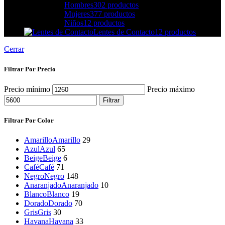
Hombres
302 productos
Mujeres
377 productos
Niños
12 productos
Lentes de Contacto
12 productos
Cerrar
Filtrar Por Precio
Precio mínimo
Precio máximo
Filtrar
Filtrar Por Color
Amarillo
Amarillo
29
Azul
Azul
65
Beige
Beige
6
Café
Café
71
Negro
Negro
148
Anaranjado
Anaranjado
10
Blanco
Blanco
19
Dorado
Dorado
70
Gris
Gris
30
Havana
Havana
33