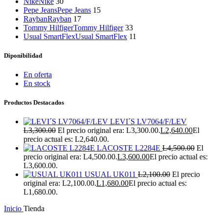
Nike
Nike
30
Pepe Jeans
Pepe Jeans
15
Rayban
Rayban
17
Tommy Hilfiger
Tommy Hilfiger
33
Usual SmartFlex
Usual SmartFlex
11
Diponibilidad
En oferta
En stock
Productos Destacados
LEVI´S LV7064/F/LEV
L
3,300.00
El precio original era: L3,300.00.
L
2,640.00
El
precio actual es: L2,640.00.
LACOSTE L2284E
L
4,500.00
El
precio original era: L4,500.00.
L
3,600.00
El precio actual es:
L3,600.00.
USUAL UK011
L
2,100.00
El precio
original era: L2,100.00.
L
1,680.00
El precio actual es:
L1,680.00.
Inicio
Tienda