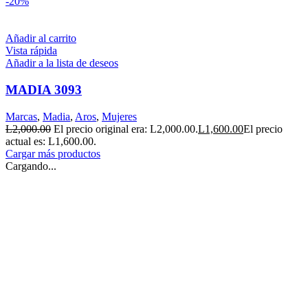
-20%
Añadir al carrito
Vista rápida
Añadir a la lista de deseos
MADIA 3093
Marcas
,
Madia
,
Aros
,
Mujeres
L
2,000.00
El precio original era: L2,000.00.
L
1,600.00
El precio
actual es: L1,600.00.
Cargar más productos
Cargando...