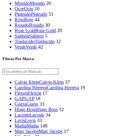
Morado
Morado
26
Ocre
Ocre
10
Plateado
Plateado
51
Rojo
Rojo
44
Rosado
Rosado
30
Rose Gold
Rose Gold
20
Salmon
Salmon
5
Traslucido
Traslucido
32
Verde
Verde
42
Filtrar Por Marca
Calvin Klein
Calvin Klein
37
Carolina Herrera
Carolina Herrera
19
Flexon
Flexon
17
GAP
GAP
18
Guess
Guess
33
Hugo Boss
Hugo Boss
32
Lacoste
Lacoste
34
Levis
Levis
33
Madia
Madia
149
Marc Jacobs
Marc Jacobs
17