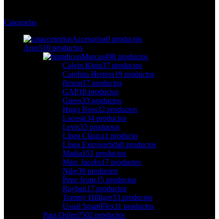
Categorías
Accesorios
0 productos
Aros
510 productos
Marcas
498 productos
Calvin Klein
37 productos
Carolina Herrera
19 productos
flexon
17 productos
GAP
18 productos
Guess
33 productos
Hugo Boss
32 productos
Lacoste
34 productos
Levis
33 productos
Línea Clásica
1 producto
Línea Extrovertida
0 productos
Madia
151 productos
Marc Jacobs
17 productos
Nike
30 productos
Pepe Jeans
15 productos
Rayban
17 productos
Tommy Hilfiger
33 productos
Usual SmartFlex
11 productos
Para Quien?
502 productos