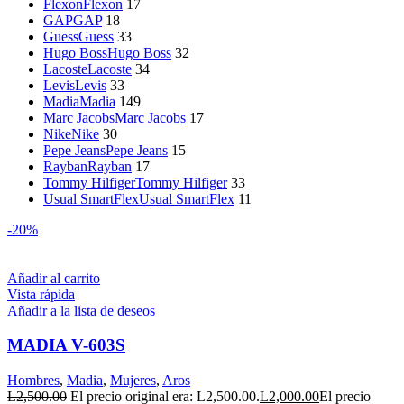
Flexon
Flexon
17
GAP
GAP
18
Guess
Guess
33
Hugo Boss
Hugo Boss
32
Lacoste
Lacoste
34
Levis
Levis
33
Madia
Madia
149
Marc Jacobs
Marc Jacobs
17
Nike
Nike
30
Pepe Jeans
Pepe Jeans
15
Rayban
Rayban
17
Tommy Hilfiger
Tommy Hilfiger
33
Usual SmartFlex
Usual SmartFlex
11
-20%
Añadir al carrito
Vista rápida
Añadir a la lista de deseos
MADIA V-603S
Hombres
,
Madia
,
Mujeres
,
Aros
L
2,500.00
El precio original era: L2,500.00.
L
2,000.00
El precio