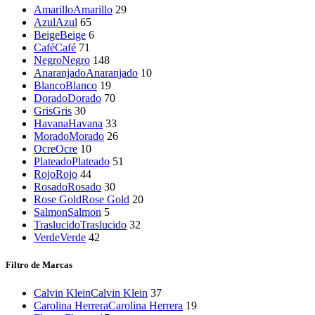
Amarillo
Amarillo
29
Azul
Azul
65
Beige
Beige
6
Café
Café
71
Negro
Negro
148
Anaranjado
Anaranjado
10
Blanco
Blanco
19
Dorado
Dorado
70
Gris
Gris
30
Havana
Havana
33
Morado
Morado
26
Ocre
Ocre
10
Plateado
Plateado
51
Rojo
Rojo
44
Rosado
Rosado
30
Rose Gold
Rose Gold
20
Salmon
Salmon
5
Traslucido
Traslucido
32
Verde
Verde
42
Filtro de Marcas
Calvin Klein
Calvin Klein
37
Carolina Herrera
Carolina Herrera
19