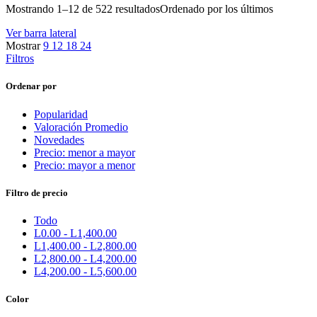
Mostrando 1–12 de 522 resultados
Ordenado por los últimos
Ver barra lateral
Mostrar
9
12
18
24
Filtros
Ordenar por
Popularidad
Valoración Promedio
Novedades
Precio: menor a mayor
Precio: mayor a menor
Filtro de precio
Todo
L
0.00
-
L
1,400.00
L
1,400.00
-
L
2,800.00
L
2,800.00
-
L
4,200.00
L
4,200.00
-
L
5,600.00
Color