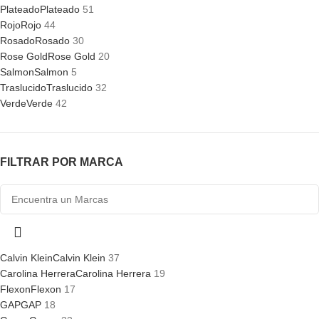
Plateado
Plateado
51
Rojo
Rojo
44
Rosado
Rosado
30
Rose Gold
Rose Gold
20
Salmon
Salmon
5
Traslucido
Traslucido
32
Verde
Verde
42
FILTRAR POR MARCA
Calvin Klein
Calvin Klein
37
Carolina Herrera
Carolina Herrera
19
Flexon
Flexon
17
GAP
GAP
18