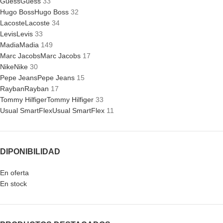
Guess
Guess
33
Hugo Boss
Hugo Boss
32
Lacoste
Lacoste
34
Levis
Levis
33
Madia
Madia
149
Marc Jacobs
Marc Jacobs
17
Nike
Nike
30
Pepe Jeans
Pepe Jeans
15
Rayban
Rayban
17
Tommy Hilfiger
Tommy Hilfiger
33
Usual SmartFlex
Usual SmartFlex
11
DIPONIBILIDAD
En oferta
En stock