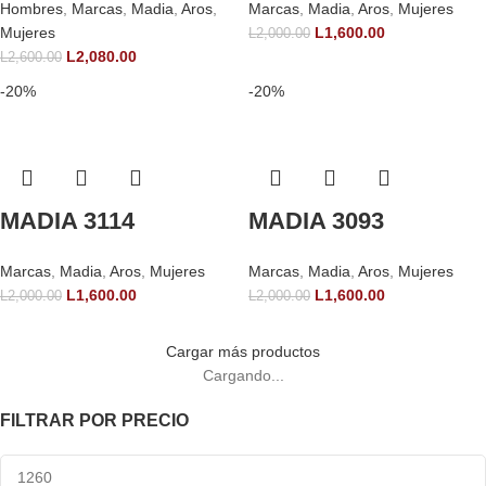
Hombres
,
Marcas
,
Madia
,
Aros
,
Marcas
,
Madia
,
Aros
,
Mujeres
Mujeres
L
1,600.00
L
2,000.00
L
2,080.00
L
2,600.00
-20%
-20%
MADIA 3114
MADIA 3093
Marcas
,
Madia
,
Aros
,
Mujeres
Marcas
,
Madia
,
Aros
,
Mujeres
L
1,600.00
L
1,600.00
L
2,000.00
L
2,000.00
Cargar más productos
Cargando...
FILTRAR POR PRECIO