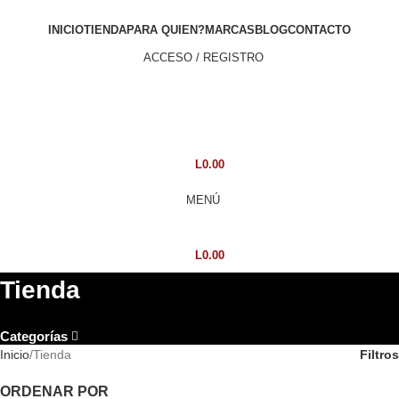
INICIO
TIENDA
PARA QUIEN?
MARCAS
BLOG
CONTACTO
ACCESO / REGISTRO
L
0.00
MENÚ
L
0.00
Tienda
Categorías
Inicio
Tienda
Filtros
ORDENAR POR