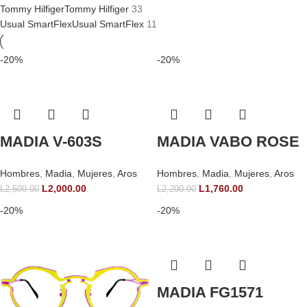
Tommy Hilfiger
Tommy Hilfiger
33
Usual SmartFlex
Usual SmartFlex
11
-20%
-20%
MADIA V-603S
MADIA VABO ROSE
Hombres
,
Madia
,
Mujeres
,
Aros
Hombres
,
Madia
,
Mujeres
,
Aros
L
2,000.00
L
1,760.00
L
2,500.00
L
2,200.00
-20%
-20%
MADIA FG1571