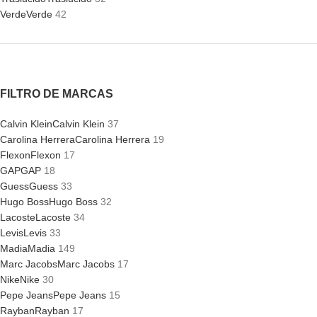
Verde
Verde
42
FILTRO DE MARCAS
Calvin Klein
Calvin Klein
37
Carolina Herrera
Carolina Herrera
19
Flexon
Flexon
17
GAP
GAP
18
Guess
Guess
33
Hugo Boss
Hugo Boss
32
Lacoste
Lacoste
34
Levis
Levis
33
Madia
Madia
149
Marc Jacobs
Marc Jacobs
17
Nike
Nike
30
Pepe Jeans
Pepe Jeans
15
Rayban
Rayban
17