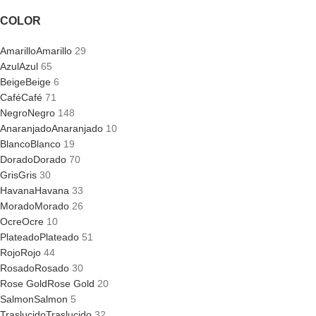
COLOR
Amarillo
Amarillo
29
Azul
Azul
65
Beige
Beige
6
Café
Café
71
Negro
Negro
148
Anaranjado
Anaranjado
10
Blanco
Blanco
19
Dorado
Dorado
70
Gris
Gris
30
Havana
Havana
33
Morado
Morado
26
Ocre
Ocre
10
Plateado
Plateado
51
Rojo
Rojo
44
Rosado
Rosado
30
Rose Gold
Rose Gold
20
Salmon
Salmon
5
Traslucido
Traslucido
32