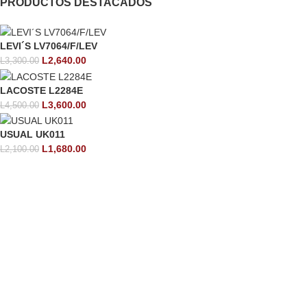
PRODUCTOS DESTACADOS
LEVI´S LV7064/F/LEV
L
2,640.00
L
3,300.00
LACOSTE L2284E
L
3,600.00
L
4,500.00
USUAL UK011
L
1,680.00
L
2,100.00