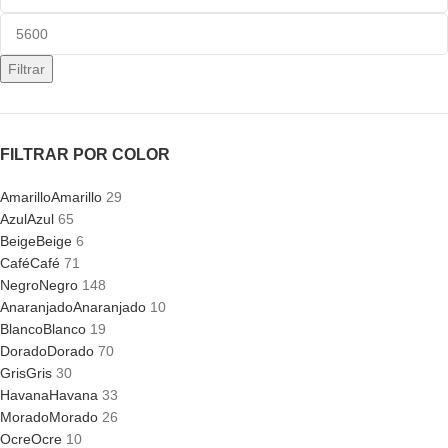
Filtrar
FILTRAR POR COLOR
Amarillo
Amarillo
29
Azul
Azul
65
Beige
Beige
6
Café
Café
71
Negro
Negro
148
Anaranjado
Anaranjado
10
Blanco
Blanco
19
Dorado
Dorado
70
Gris
Gris
30
Havana
Havana
33
Morado
Morado
26
Ocre
Ocre
10