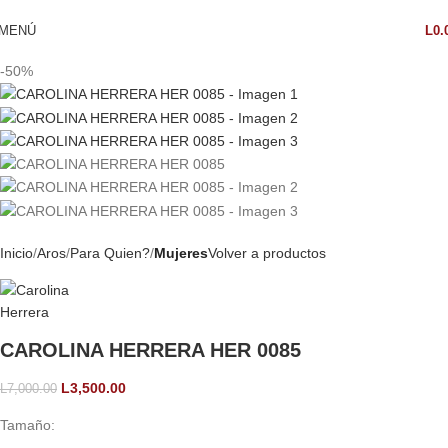
MENÚ
L
0.
-50%
Inicio
Aros
Para Quien?
Mujeres
Volver a productos
CAROLINA HERRERA HER 0085
L
3,500.00
L
7,000.00
Tamaño: