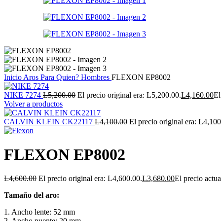
Inicio
Aros
Para Quien?
Hombres
FLEXON EP8002
NIKE 7274
L
5,200.00
El precio original era: L5,200.00.
L
4,160.00
El
Volver a productos
CALVIN KLEIN CK22117
L
4,100.00
El precio original era: L4,100
FLEXON EP8002
L
4,600.00
El precio original era: L4,600.00.
L
3,680.00
El precio actua
Tamaño del aro:
1. Ancho lente: 52 mm
2. Ancho puente: 20 mm