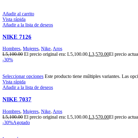
Añadir al carrito
Vista rápida
Añadir a la lista de deseos
NIKE 7126
Hombres
,
Mujeres
,
Nike
,
Aros
L
5,100.00
El precio original era: L5,100.00.
L
3,570.00
El precio actua
-30%
Seleccionar opciones
Este producto tiene múltiples variantes. Las opc
Vista rápida
Añadir a la lista de deseos
NIKE 7037
Hombres
,
Mujeres
,
Nike
,
Aros
L
5,100.00
El precio original era: L5,100.00.
L
3,570.00
El precio actua
-30%
Agotado