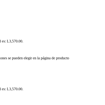
l es: L3,570.00.
iones se pueden elegir en la página de producto
l es: L3,570.00.