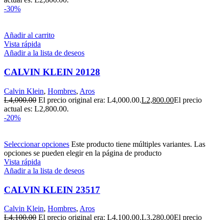
-30%
Añadir al carrito
Vista rápida
Añadir a la lista de deseos
CALVIN KLEIN 20128
Calvin Klein
,
Hombres
,
Aros
L
4,000.00
El precio original era: L4,000.00.
L
2,800.00
El precio
actual es: L2,800.00.
-20%
Seleccionar opciones
Este producto tiene múltiples variantes. Las
opciones se pueden elegir en la página de producto
Vista rápida
Añadir a la lista de deseos
CALVIN KLEIN 23517
Calvin Klein
,
Hombres
,
Aros
L
4,100.00
El precio original era: L4,100.00.
L
3,280.00
El precio