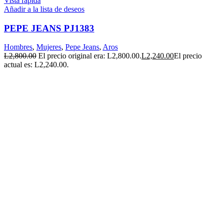
Vista rápida
Añadir a la lista de deseos
PEPE JEANS PJ1383
Hombres
,
Mujeres
,
Pepe Jeans
,
Aros
L
2,800.00
El precio original era: L2,800.00.
L
2,240.00
El precio
actual es: L2,240.00.