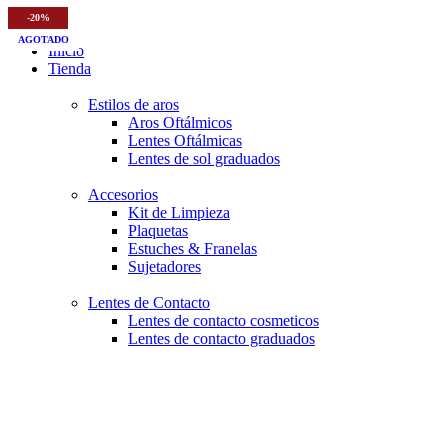
-20%
-30%
-30%
-30%
-30%
-30%
-30%
-10%
-20%
AGOTADO
AGOTADO
AGOTADO
Inicio
Tienda
Estilos de aros
Aros Oftálmicos
Lentes Oftálmicas
Lentes de sol graduados
Accesorios
Kit de Limpieza
Plaquetas
Estuches & Franelas
Sujetadores
Lentes de Contacto
Lentes de contacto cosmeticos
Lentes de contacto graduados