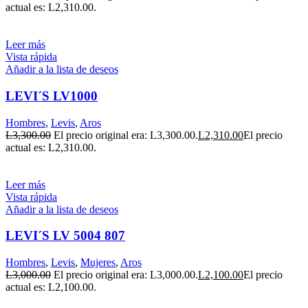
actual es: L2,310.00.
Leer más
Vista rápida
Añadir a la lista de deseos
LEVI´S LV1000
Hombres
,
Levis
,
Aros
L
3,300.00
El precio original era: L3,300.00.
L
2,310.00
El precio
actual es: L2,310.00.
Leer más
Vista rápida
Añadir a la lista de deseos
LEVI´S LV 5004 807
Hombres
,
Levis
,
Mujeres
,
Aros
L
3,000.00
El precio original era: L3,000.00.
L
2,100.00
El precio
actual es: L2,100.00.