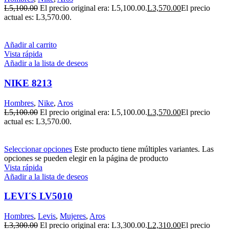
L
5,100.00
El precio original era: L5,100.00.
L
3,570.00
El precio
actual es: L3,570.00.
Añadir al carrito
Vista rápida
Añadir a la lista de deseos
NIKE 8213
Hombres
,
Nike
,
Aros
L
5,100.00
El precio original era: L5,100.00.
L
3,570.00
El precio
actual es: L3,570.00.
Seleccionar opciones
Este producto tiene múltiples variantes. Las
opciones se pueden elegir en la página de producto
Vista rápida
Añadir a la lista de deseos
LEVI´S LV5010
Hombres
,
Levis
,
Mujeres
,
Aros
L
3,300.00
El precio original era: L3,300.00.
L
2,310.00
El precio