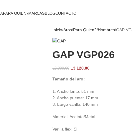
DA
PARA QUIEN?
MARCAS
BLOG
CONTACTO
Inicio
Aros
Para Quien?
Hombres
GAP VG
GAP VGP026
L
3,120.00
L
3,900.00
Tamaño del aro:
1. Ancho lente: 51 mm
2. Ancho puente: 17 mm
3. Largo varilla: 140 mm
Material: Acetato/Metal
Varilla flex: Si