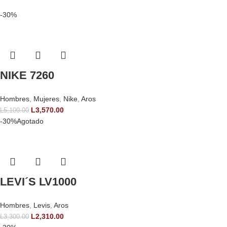
-30%
NIKE 7260
Hombres
,
Mujeres
,
Nike
,
Aros
L
3,570.00
L
5,100.00
-30%
Agotado
LEVI´S LV1000
Hombres
,
Levis
,
Aros
L
2,310.00
L
3,300.00