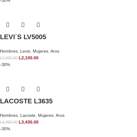
-30%
LEVI´S LV5005
Hombres
,
Levis
,
Mujeres
,
Aros
L
2,100.00
L
3,000.00
-30%
LACOSTE L3635
Hombres
,
Lacoste
,
Mujeres
,
Aros
L
3,430.00
L
4,900.00
-30%