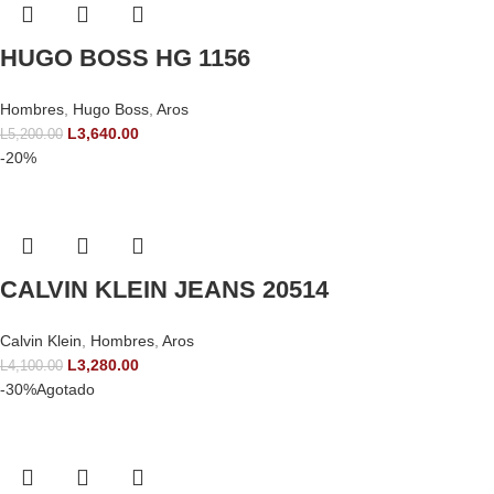
HUGO BOSS HG 1156
Hombres
,
Hugo Boss
,
Aros
L
3,640.00
L
5,200.00
-20%
CALVIN KLEIN JEANS 20514
Calvin Klein
,
Hombres
,
Aros
L
3,280.00
L
4,100.00
-30%
Agotado