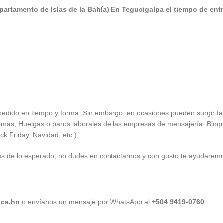
partamento de Islas de la Bahía) E
n Tegucigalpa el tiempo de ent
 pedido en tiempo y forma. Sin embargo, en ocasiones pueden surgir fa
emas, Huelgas o paros laborales de las empresas de mensajería, Bloque
ck Friday, Navidad, etc.)
 de lo esperado, no dudes en contactarnos y con gusto te ayudaremos 
ica.hn
o envíanos un mensaje por WhatsApp al
+504 9419-0760