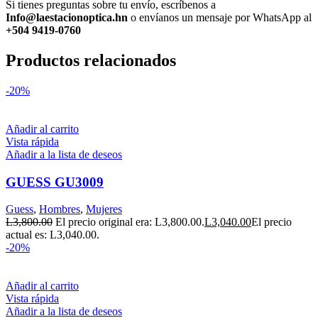
Si tienes preguntas sobre tu envío, escríbenos a
Info@laestacionoptica.hn
o envíanos un mensaje por WhatsApp al
+504 9419-0760
Productos relacionados
-20%
Añadir al carrito
Vista rápida
Añadir a la lista de deseos
GUESS GU3009
Guess
,
Hombres
,
Mujeres
L
3,800.00
El precio original era: L3,800.00.
L
3,040.00
El precio
actual es: L3,040.00.
-20%
Añadir al carrito
Vista rápida
Añadir a la lista de deseos