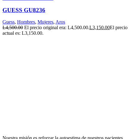
GUESS GU8236
Guess
,
Hombres
,
Mujeres
,
Aros
L
4,500.00
El precio original era: L4,500.00.
L
3,150.00
El precio
actual es: L3,150.00.
Nuestra misión es reforzar la autoestima de nuestros pacientes,