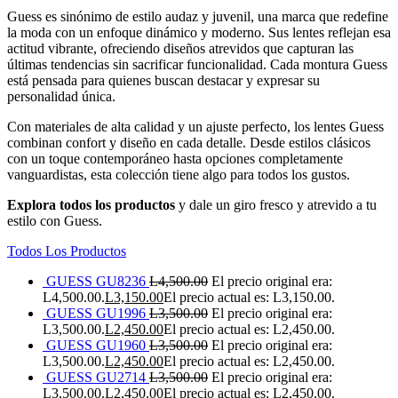
Guess es sinónimo de estilo audaz y juvenil, una marca que redefine
la moda con un enfoque dinámico y moderno. Sus lentes reflejan esa
actitud vibrante, ofreciendo diseños atrevidos que capturan las
últimas tendencias sin sacrificar funcionalidad. Cada montura Guess
está pensada para quienes buscan destacar y expresar su
personalidad única.
Con materiales de alta calidad y un ajuste perfecto, los lentes Guess
combinan confort y diseño en cada detalle. Desde estilos clásicos
con un toque contemporáneo hasta opciones completamente
vanguardistas, esta colección tiene algo para todos los gustos.
Explora todos los productos
y dale un giro fresco y atrevido a tu
estilo con Guess.
Todos Los Productos
GUESS GU8236
L
4,500.00
El precio original era:
L4,500.00.
L
3,150.00
El precio actual es: L3,150.00.
GUESS GU1996
L
3,500.00
El precio original era:
L3,500.00.
L
2,450.00
El precio actual es: L2,450.00.
GUESS GU1960
L
3,500.00
El precio original era:
L3,500.00.
L
2,450.00
El precio actual es: L2,450.00.
GUESS GU2714
L
3,500.00
El precio original era:
L3,500.00.
L
2,450.00
El precio actual es: L2,450.00.