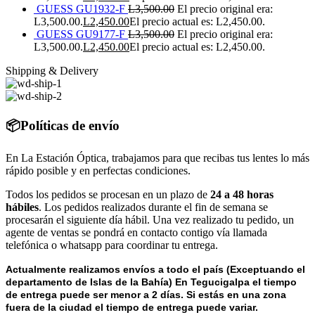
GUESS GU1932-F
L
3,500.00
El precio original era:
L3,500.00.
L
2,450.00
El precio actual es: L2,450.00.
GUESS GU9177-F
L
3,500.00
El precio original era:
L3,500.00.
L
2,450.00
El precio actual es: L2,450.00.
Shipping & Delivery
📦Políticas de envío
En La Estación Óptica, trabajamos para que recibas tus lentes lo más
rápido posible y en perfectas condiciones.
Todos los pedidos se procesan en un plazo de
24 a 48 horas
hábiles
. Los pedidos realizados durante el fin de semana se
procesarán el siguiente día hábil. Una vez realizado tu pedido, un
agente de ventas se pondrá en contacto contigo vía llamada
telefónica o whatsapp para coordinar tu entrega.
Actualmente realizamos envíos a todo el país (Exceptuando el
departamento de Islas de la Bahía) E
n Tegucigalpa el tiempo
de entrega puede ser menor a 2 días.
Si estás en una zona
fuera de la ciudad el tiempo de entrega puede variar.