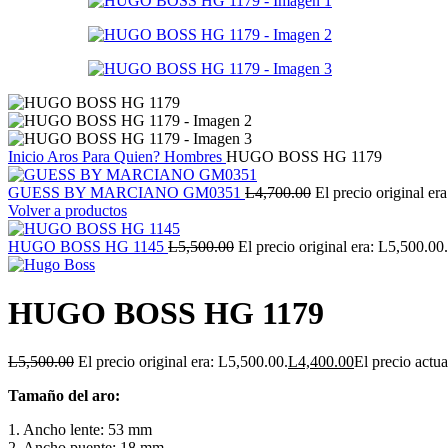
Inicio
Aros
Para Quien?
Hombres
HUGO BOSS HG 1179
GUESS BY MARCIANO GM0351
L
4,700.00
El precio original er
Volver a productos
HUGO BOSS HG 1145
L
5,500.00
El precio original era: L5,500.00.
HUGO BOSS HG 1179
L
5,500.00
El precio original era: L5,500.00.
L
4,400.00
El precio actua
Tamaño del aro:
1. Ancho lente: 53 mm
2. Ancho puente: 18 mm