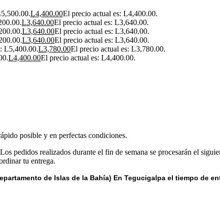
 L5,500.00.
L
4,400.00
El precio actual es: L4,400.00.
,200.00.
L
3,640.00
El precio actual es: L3,640.00.
,200.00.
L
3,640.00
El precio actual es: L3,640.00.
,200.00.
L
3,640.00
El precio actual es: L3,640.00.
a: L5,400.00.
L
3,780.00
El precio actual es: L3,780.00.
00.
L
4,400.00
El precio actual es: L4,400.00.
rápido posible y en perfectas condiciones.
 Los pedidos realizados durante el fin de semana se procesarán el siguie
rdinar tu entrega.
epartamento de Islas de la Bahía) E
n Tegucigalpa el tiempo de en