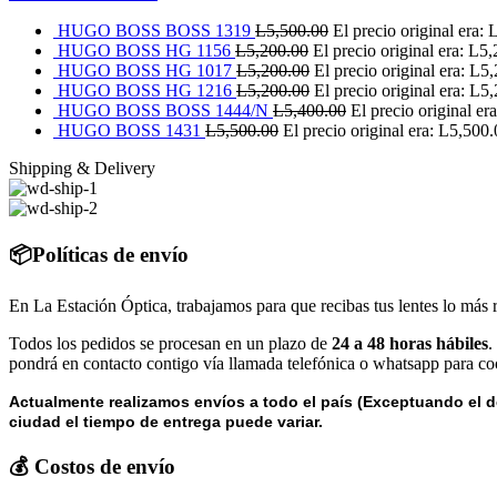
HUGO BOSS BOSS 1319
L
5,500.00
El precio original era:
HUGO BOSS HG 1156
L
5,200.00
El precio original era: L5
HUGO BOSS HG 1017
L
5,200.00
El precio original era: L5
HUGO BOSS HG 1216
L
5,200.00
El precio original era: L5
HUGO BOSS BOSS 1444/N
L
5,400.00
El precio original er
HUGO BOSS 1431
L
5,500.00
El precio original era: L5,500.
Shipping & Delivery
📦Políticas de envío
En La Estación Óptica, trabajamos para que recibas tus lentes lo más 
Todos los pedidos se procesan en un plazo de
24 a 48 horas hábiles
.
pondrá en contacto contigo vía llamada telefónica o whatsapp para coo
Actualmente realizamos envíos a todo el país (Exceptuando el d
ciudad el tiempo de entrega puede variar.
💰 Costos de envío