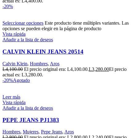
actual es: L4,400.00.
-20%
Seleccionar opciones
Este producto tiene múltiples variantes. Las
opciones se pueden elegir en la página de producto
Vista rápida
Añadir a la lista de deseos
CALVIN KLEIN JEANS 20514
Calvin Klein
,
Hombres
,
Aros
L
4,100.00
El precio original era: L4,100.00.
L
3,280.00
El precio
actual es: L3,280.00.
-20%
Agotado
Leer más
Vista rápida
Añadir a la lista de deseos
PEPE JEANS PJ1383
Hombres
,
Mujeres
,
Pepe Jeans
,
Aros
L
2,800.00
El precio original era: L2,800.00.
L
2,240.00
El precio