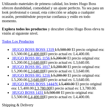
Utilizando materiales de primera calidad, los lentes Hugo Boss
ofrecen durabilidad, comodidad y un ajuste perfecto. Ya sea para un
look profesional o casual, esta colección se adapta a cualquier
ocasión, permitiéndote proyectar confianza y estilo en todo
momento.
Explora todos los productos
y descubre cómo Hugo Boss eleva tu
visión al siguiente nivel.
Todos Los Productos
HUGO BOSS BOSS 1319
L
5,500.00
El precio original era:
L5,500.00.
L
4,400.00
El precio actual es: L4,400.00.
HUGO BOSS HG 1156
L
5,200.00
El precio original era:
L5,200.00.
L
3,640.00
El precio actual es: L3,640.00.
HUGO BOSS HG 1017
L
5,200.00
El precio original era:
L5,200.00.
L
3,640.00
El precio actual es: L3,640.00.
HUGO BOSS HG 1216
L
5,200.00
El precio original era:
L5,200.00.
L
3,640.00
El precio actual es: L3,640.00.
HUGO BOSS BOSS 1444/N
L
5,400.00
El precio original
era: L5,400.00.
L
3,780.00
El precio actual es: L3,780.00.
HUGO BOSS 1431
L
5,500.00
El precio original era:
L5,500.00.
L
4,400.00
El precio actual es: L4,400.00.
Shipping & Delivery