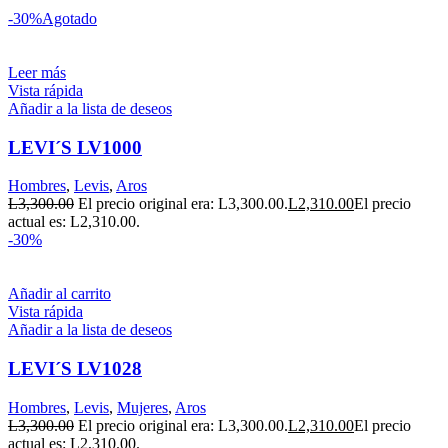
-30%
Agotado
Leer más
Vista rápida
Añadir a la lista de deseos
LEVI´S LV1000
Hombres
,
Levis
,
Aros
L
3,300.00
El precio original era: L3,300.00.
L
2,310.00
El precio
actual es: L2,310.00.
-30%
Añadir al carrito
Vista rápida
Añadir a la lista de deseos
LEVI´S LV1028
Hombres
,
Levis
,
Mujeres
,
Aros
L
3,300.00
El precio original era: L3,300.00.
L
2,310.00
El precio
actual es: L2,310.00.